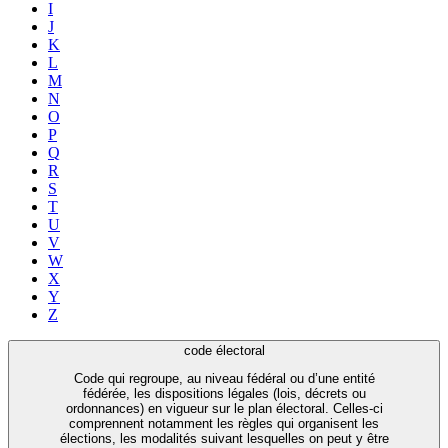
I
J
K
L
M
N
O
P
Q
R
S
T
U
V
W
X
Y
Z
code électoral
Code qui regroupe, au niveau fédéral ou d’une entité
fédérée, les dispositions légales (lois, décrets ou
ordonnances) en vigueur sur le plan électoral. Celles-ci
comprennent notamment les règles qui organisent les
élections, les modalités suivant lesquelles on peut y être