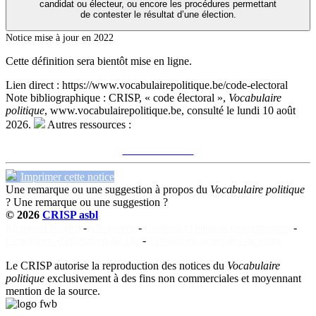
candidat ou électeur, ou encore les procédures permettant
de contester le résultat d’une élection.
Notice mise à jour en 2022
Cette définition sera bientôt mise en ligne.
Lien direct :
https://www.vocabulairepolitique.be/code-electoral
Note bibliographique :
CRISP, « code électoral »,
Vocabulaire
politique
, www.vocabulairepolitique.be, consulté le lundi 10 août
2026.
Autres ressources :
Voir sur le site du CRISP
"code électoral"
Imprimer cette notice
Une remarque ou une suggestion à propos du
Vocabulaire politique
?
Une remarque ou une suggestion ?
© 2026
CRISP asbl
Mentions légales
-
Vie privée
-
Cookies : charte et consentement
-
Conditions d'utilisation du site
-
Conditions générales de vente
Le CRISP autorise la reproduction des notices du
Vocabulaire
politique
exclusivement à des fins non commerciales et moyennant
mention de la source.