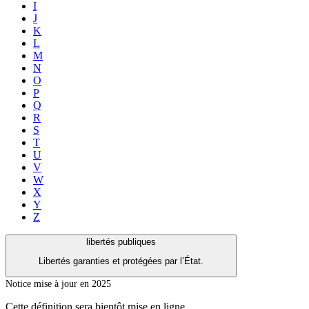
I
J
K
L
M
N
O
P
Q
R
S
T
U
V
W
X
Y
Z
libertés publiques
Libertés garanties et protégées par l’État.
Notice mise à jour en 2025
Cette définition sera bientôt mise en ligne.