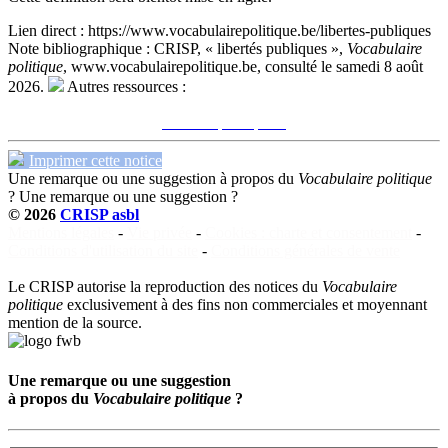
Lien direct :
https://www.vocabulairepolitique.be/libertes-publiques
Note bibliographique :
CRISP, « libertés publiques »,
Vocabulaire
politique
, www.vocabulairepolitique.be, consulté le samedi 8 août
2026.
Autres ressources :
Voir sur le site du CRISP
"libertés publiques"
Imprimer cette notice
Une remarque ou une suggestion à propos du
Vocabulaire politique
?
Une remarque ou une suggestion ?
© 2026
CRISP asbl
Mentions légales
-
Vie privée
-
Cookies : charte et consentement
-
Conditions d'utilisation du site
-
Conditions générales de vente
Le CRISP autorise la reproduction des notices du
Vocabulaire
politique
exclusivement à des fins non commerciales et moyennant
mention de la source.
Une remarque ou une suggestion
à propos du
Vocabulaire politique
?