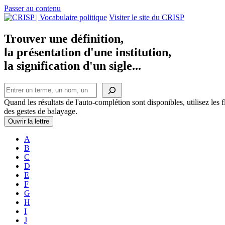
Passer au contenu
Navigation
Visiter le site du CRISP
principale
Trouver une définition,
la présentation d'une institution,
la signification d'un sigle...
Rechercher
Quand les résultats de l'auto-complétion sont disponibles, utilisez les fl
des gestes de balayage.
Ouvrir la lettre
A
B
C
D
E
F
G
H
I
J