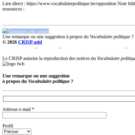
Lien direct :
https://www.vocabulairepolitique.be/opposition
Note bib
ressources :
Imprimer cette notice
Une remarque ou une suggestion à propos du
Vocabulaire politique
?
© 2026
CRISP asbl
Mentions légales
-
Vie privée
-
Cookies : charte et consentement
-
Con
Le CRISP autorise la reproduction des notices du
Vocabulaire politiq
Une remarque ou une suggestion
à propos du
Vocabulaire politique
?
Adresse e-mail *
Profil