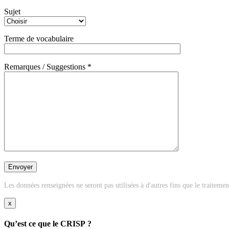
Sujet
Terme de vocabulaire
Remarques / Suggestions *
Les données renseignées ne seront pas utilisées à d'autres fins que le traiteme
x
Qu’est ce que le CRISP ?