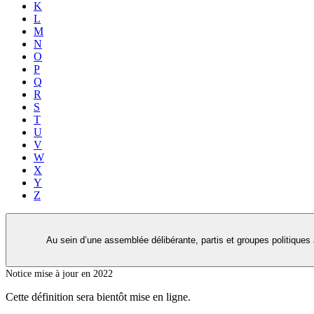
K
L
M
N
O
P
Q
R
S
T
U
V
W
X
Y
Z
Au sein d’une assemblée délibérante, partis et groupes politiques 
Notice mise à jour en 2022
Cette définition sera bientôt mise en ligne.