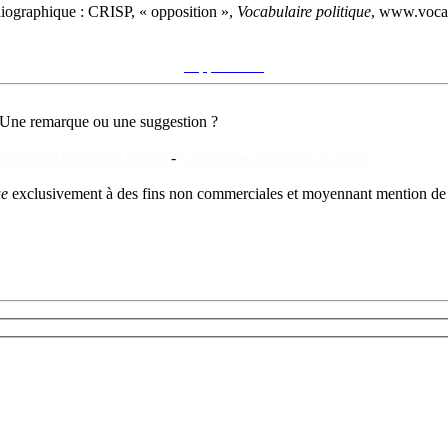
liographique :
CRISP, « opposition »,
Vocabulaire politique
, www.vocab
Voir sur le site du CRISP
"opposition"
Une remarque ou une suggestion ?
ditions d'utilisation du site
-
Conditions générales de vente
ue
exclusivement à des fins non commerciales et moyennant mention de 