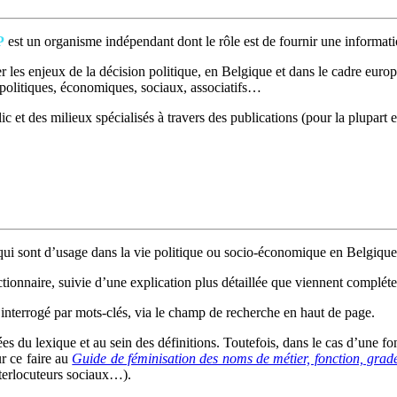
P
est un organisme indépendant dont le rôle est de fournir une informatio
 les enjeux de la décision politique, en Belgique et dans le cadre europé
t politiques, économiques, sociaux, associatifs…
c et des milieux spécialisés à travers des publications (pour la plupart e
ui sont d’usage dans la vie politique ou socio-économique en Belgique
ctionnaire, suivie d’une explication plus détaillée que viennent compléter
interrogé par mots-clés, via le champ de recherche en haut de page.
rées du lexique et au sein des définitions. Toutefois, dans le cas d’une 
ur ce faire au
Guide de féminisation des noms de métier, fonction, grade
interlocuteurs sociaux…).