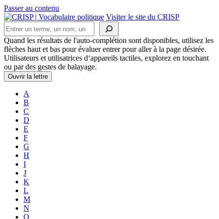
Passer au contenu
Navigation
Visiter le site du CRISP
Rechercher
principale
Quand les résultats de l'auto-complétion sont disponibles, utilisez les
flèches haut et bas pour évaluer entrer pour aller à la page désirée.
Utilisateurs et utilisatrices d‘appareils tactiles, explorez en touchant
ou par des gestes de balayage.
Ouvrir la lettre
A
B
C
D
E
F
G
H
I
J
K
L
M
N
O