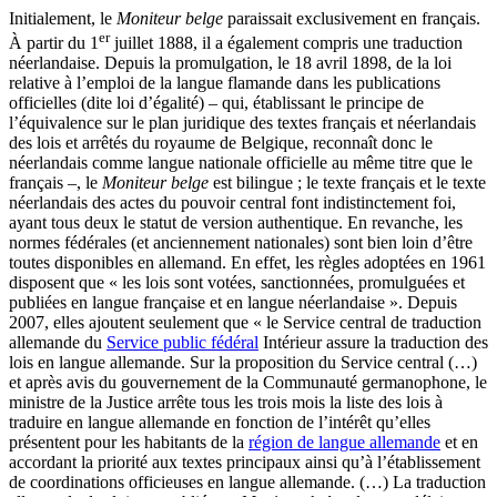
Initialement, le
Moniteur belge
paraissait exclusivement en français.
er
À partir du 1
juillet 1888, il a également compris une traduction
néerlandaise. Depuis la promulgation, le 18 avril 1898, de la loi
relative à l’emploi de la langue flamande dans les publications
officielles (dite loi d’égalité) – qui, établissant le principe de
l’équivalence sur le plan juridique des textes français et néerlandais
des lois et arrêtés du royaume de Belgique, reconnaît donc le
néerlandais comme langue nationale officielle au même titre que le
français –, le
Moniteur belge
est bilingue ; le texte français et le texte
néerlandais des actes du pouvoir central font indistinctement foi,
ayant tous deux le statut de version authentique. En revanche, les
normes fédérales (et anciennement nationales) sont bien loin d’être
toutes disponibles en allemand. En effet, les règles adoptées en 1961
disposent que « les lois sont votées, sanctionnées, promulguées et
publiées en langue française et en langue néerlandaise ». Depuis
2007, elles ajoutent seulement que « le Service central de traduction
allemande du
Service public fédéral
Intérieur assure la traduction des
lois en langue allemande. Sur la proposition du Service central (…)
et après avis du gouvernement de la Communauté germanophone, le
ministre de la Justice arrête tous les trois mois la liste des lois à
traduire en langue allemande en fonction de l’intérêt qu’elles
présentent pour les habitants de la
région de langue allemande
et en
accordant la priorité aux textes principaux ainsi qu’à l’établissement
de coordinations officieuses en langue allemande. (…) La traduction