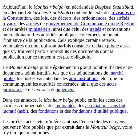
Aujourd’hui, le
Moniteur belge
(en néerlandais
Belgisch Staatsblad
,
en allemand
Belgisches Staatsblatt
) contient le texte des
révisions de
la Constitution
, des
lois
, des
décrets
, des
ordonnances
, des
arrêtés
royaux
, des
arrêtés
de
gouvernement de Communauté ou de Région
et des arrêtés
ministériels
, ainsi que celui des
traités
et conventions
internationaux. Les autorités publiques concernées prennent
l’initiative de la publication. Cela explique certains retards,
volontaires ou non, qui sont parfois constatés. Cela explique aussi
que s’y trouvent parfois reproduits des documents dont la
publication par ce moyen n’est pas obligatoire.
Le
Moniteur belge
publie également un grand nombre d’actes et de
documents administratifs, tels que des adjudications de
marché
public
, les postes vacants dans les
administrations
, etc., que lui
communiquent les autorités concernées, ainsi que des
actes
judiciaires
et des extraits de
jugement
.
Dans ses annexes, le
Moniteur belge
publie enfin les actes des
sociétés commerciales, des
mutualités
, des
associations sans but
lucratif (asbl)
, des
fondations
et des
fondations d’utilité publique
.
Les arrêtés, actes, etc. n’intéressant pas l’ensemble des citoyens
peuvent n’être publiés que par extrait dans le
Moniteur belge
, voire
n’y être que mentionnés.