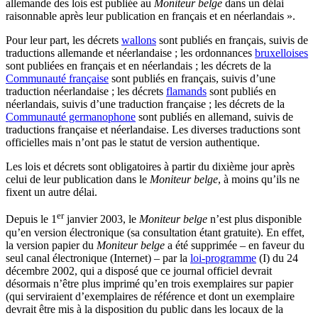
allemande des lois est publiée au
Moniteur belge
dans un délai
raisonnable après leur publication en français et en néerlandais ».
Pour leur part, les décrets
wallons
sont publiés en français, suivis de
traductions allemande et néerlandaise ; les ordonnances
bruxelloises
sont publiées en français et en néerlandais ; les décrets de la
Communauté française
sont publiés en français, suivis d’une
traduction néerlandaise ; les décrets
flamands
sont publiés en
néerlandais, suivis d’une traduction française ; les décrets de la
Communauté germanophone
sont publiés en allemand, suivis de
traductions française et néerlandaise. Les diverses traductions sont
officielles mais n’ont pas le statut de version authentique.
Les lois et décrets sont obligatoires à partir du dixième jour après
celui de leur publication dans le
Moniteur belge
, à moins qu’ils ne
fixent un autre délai.
er
Depuis le 1
janvier 2003, le
Moniteur belge
n’est plus disponible
qu’en version électronique (sa consultation étant gratuite). En effet,
la version papier du
Moniteur belge
a été supprimée – en faveur du
seul canal électronique (Internet) – par la
loi-programme
(I) du 24
décembre 2002, qui a disposé que ce journal officiel devrait
désormais n’être plus imprimé qu’en trois exemplaires sur papier
(qui serviraient d’exemplaires de référence et dont un exemplaire
devrait être mis à la disposition du public dans les locaux de la