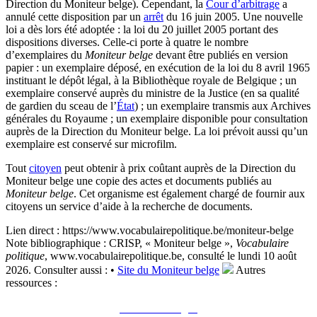
Direction du Moniteur belge). Cependant, la
Cour d’arbitrage
a
annulé cette disposition par un
arrêt
du 16 juin 2005. Une nouvelle
loi a dès lors été adoptée : la loi du 20 juillet 2005 portant des
dispositions diverses. Celle-ci porte à quatre le nombre
d’exemplaires du
Moniteur belge
devant être publiés en version
papier : un exemplaire déposé, en exécution de la loi du 8 avril 1965
instituant le dépôt légal, à la Bibliothèque royale de Belgique ; un
exemplaire conservé auprès du ministre de la Justice (en sa qualité
de gardien du sceau de l’
État
) ; un exemplaire transmis aux Archives
générales du Royaume ; un exemplaire disponible pour consultation
auprès de la Direction du Moniteur belge. La loi prévoit aussi qu’un
exemplaire est conservé sur microfilm.
Tout
citoyen
peut obtenir à prix coûtant auprès de la Direction du
Moniteur belge une copie des actes et documents publiés au
Moniteur belge
. Cet organisme est également chargé de fournir aux
citoyens un service d’aide à la recherche de documents.
Lien direct :
https://www.vocabulairepolitique.be/moniteur-belge
Note bibliographique :
CRISP, « Moniteur belge »,
Vocabulaire
politique
, www.vocabulairepolitique.be, consulté le lundi 10 août
2026.
Consulter aussi :
•
Site du Moniteur belge
Autres
ressources :
Voir sur le site du CRISP
"Moniteur belge"