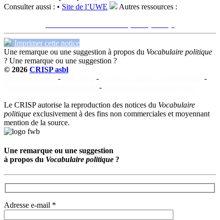
Consulter aussi :
•
Site de l’UWE
Autres ressources :
Voir sur le site du CRISP
"Union wallonne des entreprises (UWE)"
Imprimer cette notice
Une remarque ou une suggestion à propos du
Vocabulaire politique
?
Une remarque ou une suggestion ?
© 2026
CRISP asbl
Mentions légales
-
Vie privée
-
Cookies : charte et consentement
-
Conditions d'utilisation du site
-
Conditions générales de vente
Le CRISP autorise la reproduction des notices du
Vocabulaire
politique
exclusivement à des fins non commerciales et moyennant
mention de la source.
Une remarque ou une suggestion
à propos du
Vocabulaire politique
?
Adresse e-mail *