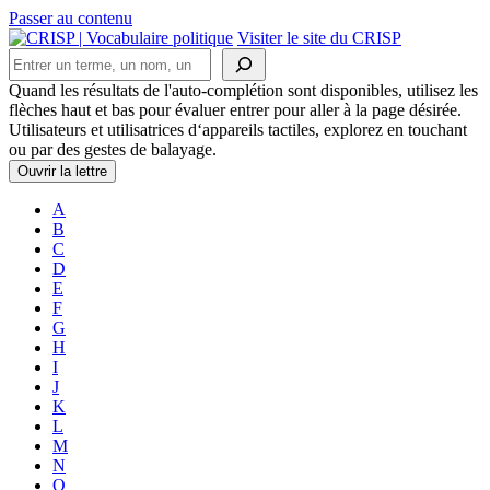
Passer au contenu
Navigation
Visiter le site du CRISP
Rechercher
principale
Quand les résultats de l'auto-complétion sont disponibles, utilisez les
flèches haut et bas pour évaluer entrer pour aller à la page désirée.
Utilisateurs et utilisatrices d‘appareils tactiles, explorez en touchant
ou par des gestes de balayage.
Ouvrir la lettre
A
B
C
D
E
F
G
H
I
J
K
L
M
N
O