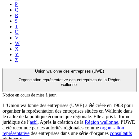
P
Q
R
S
T
U
V
W
X
Y
Z
Union wallonne des entreprises (UWE)
Organisation représentative des entreprises de la Région
wallonne.
Notice en cours de mise à jour.
L’Union wallonne des entreprises (UWE) a été créée en 1968 pour
organiser la représentation des entreprises situées en Wallonie dans
le cadre de la politique économique régionale. Elle a pris la forme
juridique de l’
asbl
. Après la création de la
Région wallonne
, l’UWE
a été reconnue par les autorités régionales comme
organisation
représentative
des entreprises dans une série d’organes
consultatifs
régionaux.