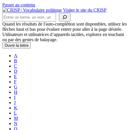
Passer au contenu
Navigation
Visiter le site du CRISP
Rechercher
principale
Quand les résultats de l'auto-complétion sont disponibles, utilisez les
flèches haut et bas pour évaluer entrer pour aller à la page désirée.
Utilisateurs et utilisatrices d‘appareils tactiles, explorez en touchant
ou par des gestes de balayage.
Ouvrir la lettre
A
B
C
D
E
F
G
H
I
J
K
L
M
N
O