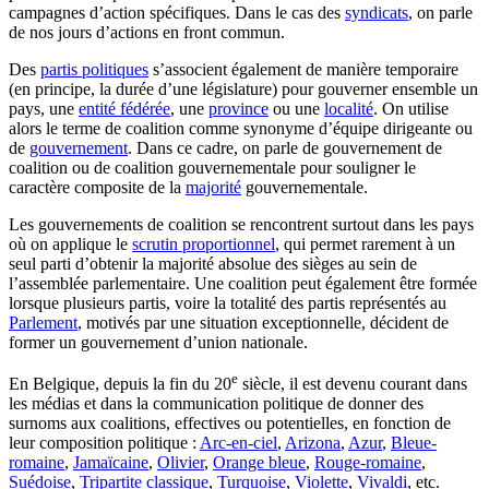
campagnes d’action spécifiques. Dans le cas des
syndicats
, on parle
de nos jours d’actions en front commun.
Des
partis politiques
s’associent également de manière temporaire
(en principe, la durée d’une législature) pour gouverner ensemble un
pays, une
entité fédérée
, une
province
ou une
localité
. On utilise
alors le terme de coalition comme synonyme d’équipe dirigeante ou
de
gouvernement
. Dans ce cadre, on parle de gouvernement de
coalition ou de coalition gouvernementale pour souligner le
caractère composite de la
majorité
gouvernementale.
Les gouvernements de coalition se rencontrent surtout dans les pays
où on applique le
scrutin proportionnel
, qui permet rarement à un
seul parti d’obtenir la majorité absolue des sièges au sein de
l’assemblée parlementaire. Une coalition peut également être formée
lorsque plusieurs partis, voire la totalité des partis représentés au
Parlement
, motivés par une situation exceptionnelle, décident de
former un gouvernement d’union nationale.
e
En Belgique, depuis la fin du 20
siècle, il est devenu courant dans
les médias et dans la communication politique de donner des
surnoms aux coalitions, effectives ou potentielles, en fonction de
leur composition politique :
Arc-en-ciel
,
Arizona
,
Azur
,
Bleue-
romaine
,
Jamaïcaine
,
Olivier
,
Orange bleue
,
Rouge-romaine
,
Suédoise
,
Tripartite classique
,
Turquoise
,
Violette
,
Vivaldi
, etc.