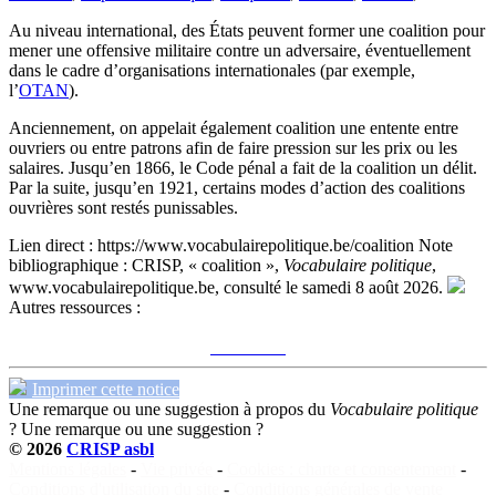
Au niveau international, des États peuvent former une coalition pour
mener une offensive militaire contre un adversaire, éventuellement
dans le cadre d’organisations internationales (par exemple,
l’
OTAN
).
Anciennement, on appelait également coalition une entente entre
ouvriers ou entre patrons afin de faire pression sur les prix ou les
salaires. Jusqu’en 1866, le Code pénal a fait de la coalition un délit.
Par la suite, jusqu’en 1921, certains modes d’action des coalitions
ouvrières sont restés punissables.
Lien direct :
https://www.vocabulairepolitique.be/coalition
Note
bibliographique :
CRISP, « coalition »,
Vocabulaire politique
,
www.vocabulairepolitique.be, consulté le samedi 8 août 2026.
Autres ressources :
Voir sur le site du CRISP
"coalition"
Imprimer cette notice
Une remarque ou une suggestion à propos du
Vocabulaire politique
?
Une remarque ou une suggestion ?
© 2026
CRISP asbl
Mentions légales
-
Vie privée
-
Cookies : charte et consentement
-
Conditions d'utilisation du site
-
Conditions générales de vente