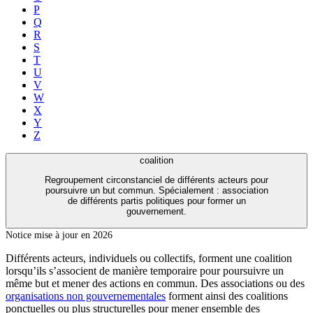
P
Q
R
S
T
U
V
W
X
Y
Z
coalition
Regroupement circonstanciel de différents acteurs pour
poursuivre un but commun. Spécialement : association
de différents partis politiques pour former un
gouvernement.
Notice mise à jour en 2026
Différents acteurs, individuels ou collectifs, forment une coalition
lorsqu’ils s’associent de manière temporaire pour poursuivre un
même but et mener des actions en commun. Des associations ou des
organisations non gouvernementales
forment ainsi des coalitions
ponctuelles ou plus structurelles pour mener ensemble des