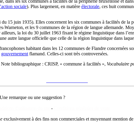
que, dans les six communes à facilités de la périphérie bruxelloise et 
’action sociale
). Plus largement, en matière
électorale
, ces huit communes
oi du 15 juin 1935). Elles concernent les six communes à facilités de la
es-Warneton, et les 9 communes de la région de langue allemande. Moy
r ailleurs, la loi du 30 juillet 1963 fixant le régime linguistique dans 
une autre langue officielle que celle de la région linguistique dans laqu
s francophones habitant dans les 12 communes de Flandre concernées sont
u
gouvernement
flamand. Celles-ci sont très controversées.
s
Note bibliographique :
CRISP, « commune à facilités »,
Vocabulaire po
Voir sur le site du CRISP
"commune à facilités"
Une remarque ou une suggestion ?
ditions d'utilisation du site
-
Conditions générales de vente
ue
exclusivement à des fins non commerciales et moyennant mention de 