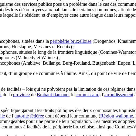
inguisme des services publics pose un problème dans le cas des communes
nt dès lors été octroyées aux habitants de certaines communes, afin de le
s laquelle ils résident, et d’employer cette autre langue dans leurs rapp
ncophones, situées dans la
périphérie bruxelloise
(Drogenbos, Kraainem
rons, Herstappe, Messines et Renaix) ;
dophones, situées le long de la frontière linguistique (Comines-Warnet
nophones (Malmedy et Waimes) ;
francophones (Amblève, Bullange, Burg-Reuland, Butgenbach, Eupen, La
tail, d’un groupe de communes à l’autre. Ainsi, du point de vue de l’em
de facilités – lois qui ne prévoient pas la limitation de ces régimes dans
t
de la
province
de
Brabant flamand
, le
commissaire
d’
arrondissement
à
 spécifique garantit les droits politiques des deux composantes linguisti
lle
de l’
autorité fédérée
dont dépend leur commune (
Région wallonne
,
ommageables pour une partie de leur population. Les mesures adoptées 
six communes à facilités de la périphérie bruxelloise, ainsi que Comines