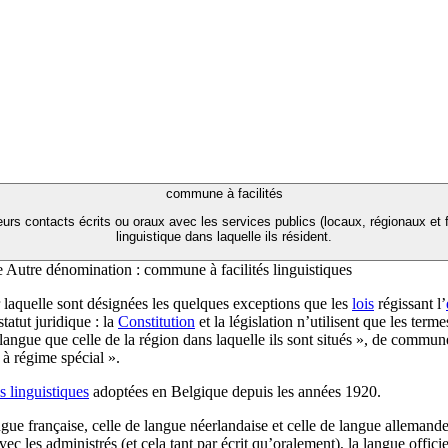
commune à facilités
eurs contacts écrits ou oraux avec les services publics (locaux, régionaux et 
linguistique dans laquelle ils résident.
e
Autre dénomination :
commune à facilités linguistiques
ar laquelle sont désignées les quelques exceptions que les
lois
régissant l’
tatut juridique : la
Constitution
et la législation n’utilisent que les t
e langue que celle de la région dans laquelle ils sont situés », de comm
à régime spécial ».
is linguistiques
adoptées en Belgique depuis les années 1920.
ngue française, celle de langue néerlandaise et celle de langue allemande
ec les administrés (et cela tant par écrit qu’oralement), la langue offici