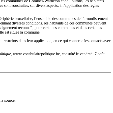
dans les communes de Comines-Warneton et de Fourons, les habitants
 sont soustraites, sur divers aspects, à l’application des règles
 périphérie bruxelloise, l’ensemble des communes de l’arrondissement
ennant diverses conditions, les habitants de ces communes peuvent
l’enseignement reconnaît, pour certaines communes et dans certaines
elle est située la commune.
 restreints dans leur application, en ce qui concerne les contacts avec
litique
, www.vocabulairepolitique.be, consulté le vendredi 7 août
la source.