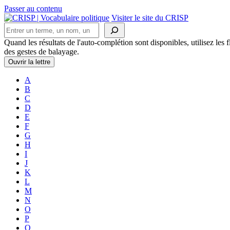
Passer au contenu
Navigation
Visiter le site du CRISP
Rechercher
principale
Quand les résultats de l'auto-complétion sont disponibles, utilisez les fl
des gestes de balayage.
Ouvrir la lettre
A
B
C
D
E
F
G
H
I
J
K
L
M
N
O
P
Q