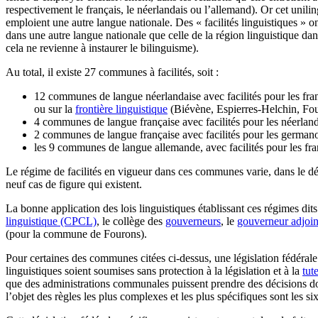
respectivement le français, le néerlandais ou l’allemand). Or cet unil
emploient une autre langue nationale. Des « facilités linguistiques » o
dans une autre langue nationale que celle de la région linguistique dan
cela ne revienne à instaurer le bilinguisme).
Au total, il existe 27 communes à facilités, soit :
12 communes de langue néerlandaise avec facilités pour les fra
ou sur la
frontière linguistique
(Biévène, Espierres-Helchin, Fou
4 communes de langue française avec facilités pour les néerlan
2 communes de langue française avec facilités pour les germa
les 9 communes de langue allemande, avec facilités pour les 
Le régime de facilités en vigueur dans ces communes varie, dans le dé
neuf cas de figure qui existent.
La bonne application des lois linguistiques établissant ces régimes dits 
linguistique (CPCL)
, le collège des
gouverneurs
, le
gouverneur adjoin
(pour la commune de Fourons).
Pour certaines des communes citées ci-dessus, une législation fédérale
linguistiques soient soumises sans protection à la législation et à la
tute
que des administrations communales puissent prendre des décisions d
l’objet des règles les plus complexes et les plus spécifiques sont les 