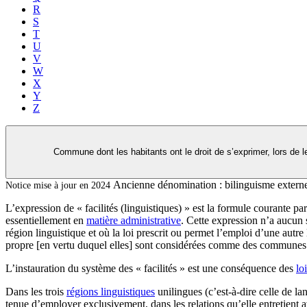
R
S
T
U
V
W
X
Y
Z
Commune dont les habitants ont le droit de s’exprimer, lors de l
Ancienne dénomination :
bilinguisme extern
Notice mise à jour en 2024
L’expression de « facilités (linguistiques) » est la formule courante p
essentiellement en
matière administrative
. Cette expression n’a aucun s
région linguistique et où la loi prescrit ou permet l’emploi d’une autr
propre [en vertu duquel elles] sont considérées comme des communes 
L’instauration du système des « facilités » est une conséquence des
lo
Dans les trois
régions linguistiques
unilingues (c’est-à-dire celle de la
tenue d’employer exclusivement, dans les relations qu’elle entretient av