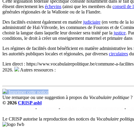
Cette législation fédérale spécifique consiste notamment dans le fait 
élisent directement les
échevins
(ainsi que les membres du
conseil de l
générales régionales de la Wallonie ou de la Flandre.
Des facilités existent également en matière
judiciaire
(en vertu de la l
administratif de Hal-Vilvorde, les communes de Fourons et de Comin
choisir la langue dans laquelle leur dossier sera traité par la
justice
. Pa
conditions, le droit à créer un enseignement maternel et primaire dans 
Les régimes de facilités dont bénéficient en matière administrative le
les autorités publiques locales et régionales, par diverses
circulaires
d
Lien direct :
https://www.vocabulairepolitique.be/commune-a-facilite
2026.
Autres ressources :
Imprimer cette notice
Une remarque ou une suggestion à propos du
Vocabulaire politique
?
© 2026
CRISP asbl
Mentions légales
-
Vie privée
-
Cookies : charte et consentement
-
Con
Le CRISP autorise la reproduction des notices du
Vocabulaire politiq