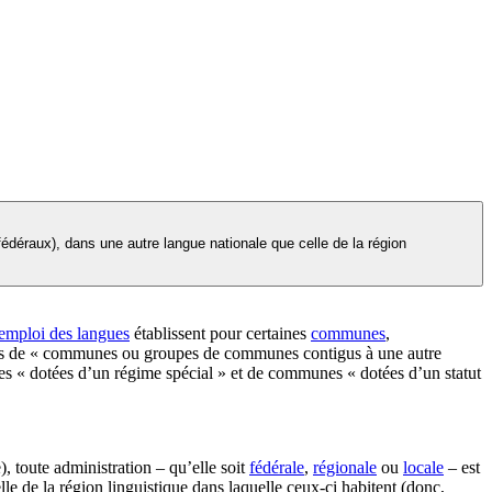
fédéraux), dans une autre langue nationale que celle de la région
emploi des langues
établissent pour certaines
communes
,
ermes de « communes ou groupes de communes contigus à une autre
unes « dotées d’un régime spécial » et de communes « dotées d’un statut
), toute administration – qu’elle soit
fédérale
,
régionale
ou
locale
– est
elle de la région linguistique dans laquelle ceux-ci habitent (donc,