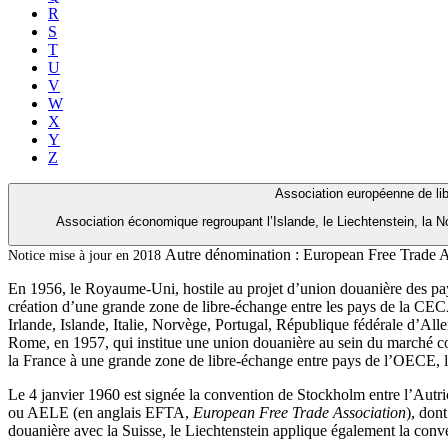
R
S
T
U
V
W
X
Y
Z
Association européenne de li
Association économique regroupant l’Islande, le Liechtenstein, la N
Autre dénomination :
European Free Trade A
Notice mise à jour en 2018
En 1956, le Royaume-Uni, hostile au projet d’union douanière des p
création d’une grande zone de libre-échange entre les pays de la C
Irlande, Islande, Italie, Norvège, Portugal, République fédérale d’Al
Rome, en 1957, qui institue une union douanière au sein du marché co
la France à une grande zone de libre-échange entre pays de l’OECE, le
Le 4 janvier 1960 est signée la convention de Stockholm entre l’Autri
ou AELE (en anglais EFTA,
European Free Trade Association
), don
douanière avec la Suisse, le Liechtenstein applique également la co