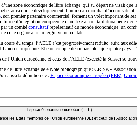
’une zone économique de libre-échange, qui au départ ne visait que les
ctuelle, ainsi que le développement d’un réseau mondial d’accords de l
e
, son premier partenaire commercial, forment un volet important de ses
 forme d’intégration européenne et ne fixe aucun tarif douanier extérie
 par un comité
consultatif
représentatif du monde économique, un comi
 de cette organisation intergouvernementale.
s au cours du temps, l’AELE s’est progressivement réduite, suite aux 
 l’Union européenne. Elle ne compte désormais plus que quatre pays : l’I
 de l’Union européenne et ceux de l’AELE (excepté la Suisse) se trouve
nne-de-libre-echange-aele
Note bibliographique :
CRISP, « Association
oir aussi la définition de :
Espace économique européen (EEE)
,
Union
Voir sur le site du CRISP
"Association européenne de libre-échange (AELE)"
Espace économique européen (EEE)
hange les États membres de l´Union européenne (UE) et ceux de l´Association