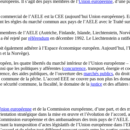
uropéens. Il s’agit des pays membres de l’
Union européenne
, d’une p
aire commercial de l’AELE est la CEE (aujourd’hui Union européenne). E
ndant les règles du marché commun aux pays de l’AELE avec le Traité s
s membres de l’AELE (Autriche, Finlande, Islande, Liechtenstein, Norvège
a été rejeté par
référendum
en décembre 1992. Le Liechtenstein a ratifi
 doit également adhérer à l’Espace économique européen. Aujourd’hui, 
n et la Norvège).
péen, les quatre libertés du marché intérieur de l’Union européenne – la
si que les politiques y afférentes (
concurrence
, transport, énergie et
ence, des aides publiques, de l’ouverture des
marchés publics
, du droi
que commune de la pêche. L’accord EEE ne couvre pas non plus les doma
 sécurité commune, la fiscalité, le domaine de la
justice
et des affaires
’Union européenne
et de la Commission européenne, d’une part, et des m
orientation stratégique dans la mise en œuvre et l’évolution de l’accord, 
ommission européenne et des ambassadeurs des trois pays de l’AELE. Il 
rnant la transposition d’actes législatifs de l’Union européenne dans l’
accord et de régler tout différend pouvant surgir entre les parties contra