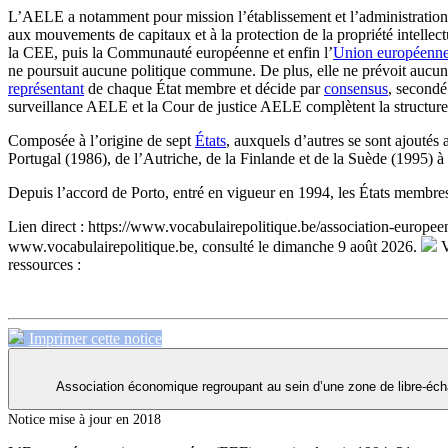
L’AELE a notamment pour mission l’établissement et l’administration d
aux mouvements de capitaux et à la protection de la propriété intelle
la CEE, puis la Communauté européenne et enfin l’
Union européenn
ne poursuit aucune politique commune. De plus, elle ne prévoit aucune
représentant
de chaque État membre et décide par
consensus
, secondé
surveillance AELE et la Cour de justice AELE complètent la structure
Composée à l’origine de sept
États
, auxquels d’autres se sont ajouté
Portugal (1986), de l’Autriche, de la Finlande et de la Suède (1995) à
Depuis l’accord de Porto, entré en vigueur en 1994, les États membres
Lien direct :
https://www.vocabulairepolitique.be/association-europee
www.vocabulairepolitique.be, consulté le dimanche 9 août 2026.
V
ressources :
Imprimer cette notice
Association économique regroupant au sein d’une zone de libre-éc
Notice mise à jour en 2018