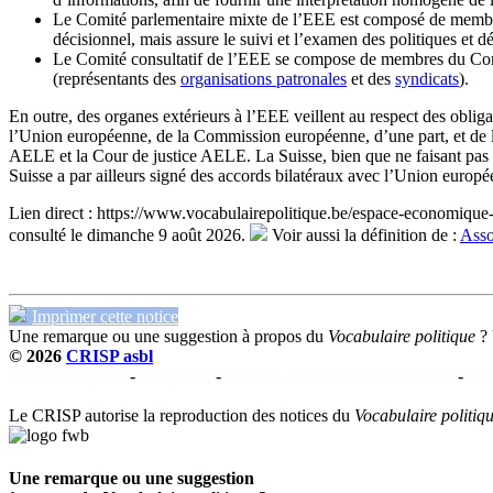
Le Comité parlementaire mixte de l’EEE est composé de mem
décisionnel, mais assure le suivi et l’examen des politiques et 
Le Comité consultatif de l’EEE se compose de membres du Comit
(représentants des
organisations patronales
et des
syndicats
).
En outre, des organes extérieurs à l’EEE veillent au respect des obliga
l’Union européenne, de la Commission européenne, d’une part, et de 
AELE et la Cour de justice AELE. La Suisse, bien que ne faisant pas 
Suisse a par ailleurs signé des accords bilatéraux avec l’Union europé
Lien direct :
https://www.vocabulairepolitique.be/espace-economiqu
consulté le dimanche 9 août 2026.
Voir aussi la définition de :
Asso
Imprimer cette notice
Une remarque ou une suggestion à propos du
Vocabulaire politique
?
© 2026
CRISP asbl
Mentions légales
-
Vie privée
-
Cookies : charte et consentement
-
Con
Le CRISP autorise la reproduction des notices du
Vocabulaire politiq
Une remarque ou une suggestion