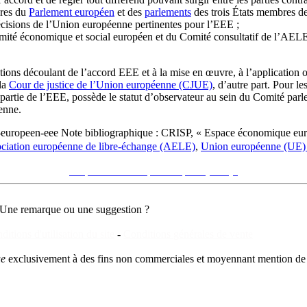
bres du
Parlement européen
et des
parlements
des trois États membres de
décisions de l’Union européenne pertinentes pour l’EEE ;
é économique et social européen et du Comité consultatif de l’AELE. C
tions découlant de l’accord EEE et à la mise en œuvre, à l’application ou 
la
Cour de justice de l’Union européenne (CJUE)
, d’autre part. Pour l
partie de l’EEE, possède le statut d’observateur au sein du Comité par
enne.
e-europeen-eee
Note bibliographique :
CRISP, « Espace économique eu
ciation européenne de libre-échange (AELE)
,
Union européenne (UE
Voir sur le site du CRISP
"Espace économique européen (EEE)"
Une remarque ou une suggestion ?
ditions d'utilisation du site
-
Conditions générales de vente
ue
exclusivement à des fins non commerciales et moyennant mention de 