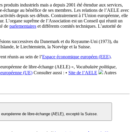
 produits industriels mais a depuis 2001 été étendue aux services,
ibre-échange au bénéfice de ses membres. Les relations de l’AELE avec
 activités depuis ses débuts. Contrairement à l’Union européenne, elle
ur. L’organe suprême de l’Association est un Conseil qui réunit un
té de
parlementaires
et différents comités techniques. L’autorité de
adhésions successives du Danemark et du Royaume-Uni (1973), du
slande, le Liechtenstein, la Norvège et la Suisse.
nt réunis au sein de l’
Espace économique européen (EEE)
.
 européenne de libre-échange (AELE) »,
Vocabulaire politique
,
 européenne (UE)
Consulter aussi :
•
Site de l’AELE
Autres
 européenne de libre-échange (AELE), excepté la Suisse.