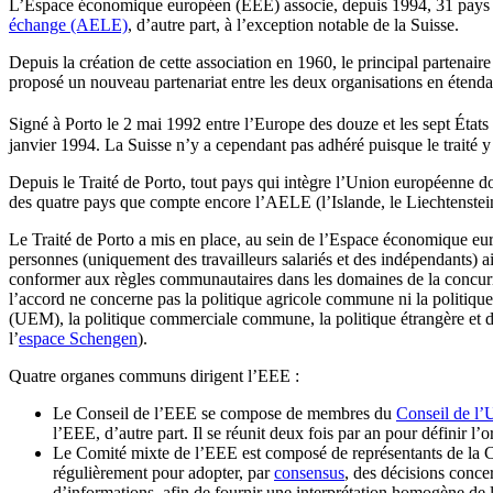
L’Espace économique européen (EEE) associe, depuis 1994, 31 pays e
échange (AELE)
, d’autre part, à l’exception notable de la Suisse.
Depuis la création de cette association en 1960, le principal parten
proposé un nouveau partenariat entre les deux organisations en éte
Signé à Porto le 2 mai 1992 entre l’Europe des douze et les sept État
janvier 1994. La Suisse n’y a cependant pas adhéré puisque le traité y 
Depuis le Traité de Porto, tout pays qui intègre l’Union européenne
des quatre pays que compte encore l’AELE (l’Islande, le Liechtenstei
Le Traité de Porto a mis en place, au sein de l’Espace économique euro
personnes (uniquement des travailleurs salariés et des indépendants) ain
conformer aux règles communautaires dans les domaines de la concurr
l’accord ne concerne pas la politique agricole commune ni la politi
(UEM), la politique commerciale commune, la politique étrangère et de
l’
espace Schengen
).
Quatre organes communs dirigent l’EEE :
Le Conseil de l’EEE se compose de membres du
Conseil de l
l’EEE, d’autre part. Il se réunit deux fois par an pour définir l’
Le Comité mixte de l’EEE est composé de représentants de la C
régulièrement pour adopter, par
consensus
, des décisions conce
d’informations, afin de fournir une interprétation homogène de l’