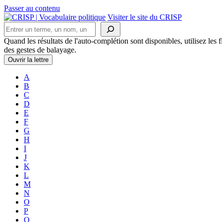
Passer au contenu
Navigation
Visiter le site du CRISP
Rechercher
principale
Quand les résultats de l'auto-complétion sont disponibles, utilisez les fl
des gestes de balayage.
Ouvrir la lettre
A
B
C
D
E
F
G
H
I
J
K
L
M
N
O
P
Q