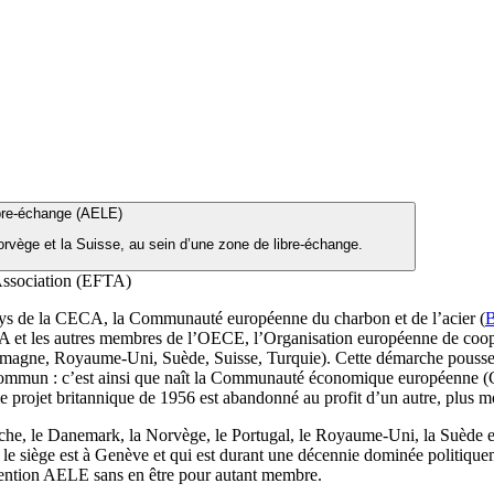
bre-échange (AELE)
orvège et la Suisse, au sein d’une zone de libre-échange.
ssociation (EFTA)
ays de la CECA, la Communauté européenne du charbon et de l’acier (
B
ECA et les autres membres de l’OECE, l’Organisation européenne de co
lemagne, Royaume-Uni, Suède, Suisse, Turquie). Cette démarche pousse a
mmun : c’est ainsi que naît la Communauté économique européenne (CEE).
 projet britannique de 1956 est abandonné au profit d’un autre, plus m
che, le Danemark, la Norvège, le Portugal, le Royaume-Uni, la Suède et 
t le siège est à Genève et qui est durant une décennie dominée politi
nvention AELE sans en être pour autant membre.