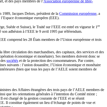
art, et des pays membres de l’
Association européenne de libre-
n 1989, Jacques Delors, président de la
Commission européenne
, a
ur l’Espace économique européen (EEE).
er
, Suède et Suisse), le Traité sur l’EEE est entré en vigueur le 1
é son adhésion à l’EEE le 9 avril 1995 par référendum.
l’EEE comprend les 28 États membres de l’Union européenne et trois
 libre circulation des marchandises, des capitaux, des services et des
 coopération économique et monétaire). Ses membres doivent donc se
t des
sociétés
et de la protection des consommateurs. Par contre,
ines suivants : l’union douanière, l’Union économique et monétaire
 intérieures (bien que tous les pays de l’AELE soient membres de
inistres des Affaires étrangères des trois pays de l’AELE membres de
ainsi que les orientations générales à l’intention du Comité mixte ;
est chargé de la gestion courante de l’EEE et se réunit
EEE. Il constitue également un lieu d’échange de points de vue et
ctantes ;