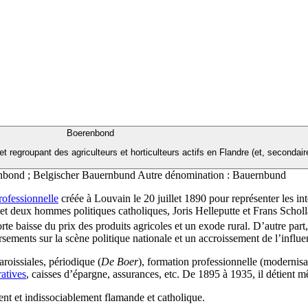
Boerenbond
 et regroupant des agriculteurs et horticulteurs actifs en Flandre (et, second
nbond ; Belgischer Bauernbund
Autre dénomination :
Bauernbund
rofessionnelle
créée à Louvain le 20 juillet 1890 pour représenter les i
 et deux hommes politiques catholiques, Joris Helleputte et Frans Scholl
rte baisse du prix des produits agricoles et un exode rural. D’autre part
rsements sur la scène politique nationale et un accroissement de l’influ
aroissiales, périodique (
De Boer
), formation professionnelle (modernisa
atives
, caisses d’épargne, assurances, etc. De 1895 à 1935, il détient
t et indissociablement flamande et catholique.