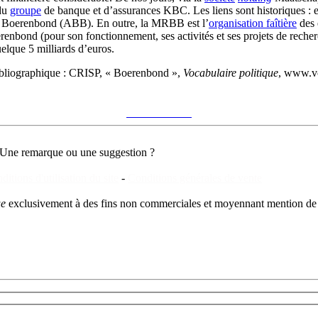
du
groupe
de banque et d’assurances KBC. Les liens sont historiques : 
he Boerenbond (ABB). En outre, la MRBB est l’
organisation faîtière
des 
nbond (pour son fonctionnement, ses activités et ses projets de reche
elque 5 milliards d’euros.
bliographique :
CRISP, « Boerenbond »,
Vocabulaire politique
, www.vo
Voir sur le site du CRISP
"Boerenbond"
Une remarque ou une suggestion ?
ditions d'utilisation du site
-
Conditions générales de vente
ue
exclusivement à des fins non commerciales et moyennant mention de 