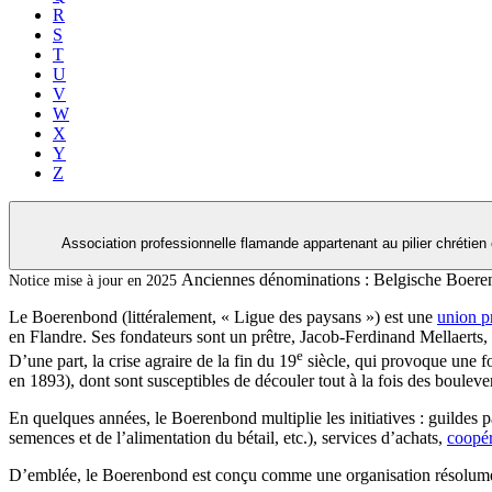
R
S
T
U
V
W
X
Y
Z
Association professionnelle flamande appartenant au pilier chrétien
Anciennes dénominations :
Belgische Boere
Notice mise à jour en 2025
Le Boerenbond (littéralement, « Ligue des paysans ») est une
union p
en Flandre. Ses fondateurs sont un prêtre, Jacob-Ferdinand Mellaerts,
e
D’une part, la crise agraire de la fin du 19
siècle, qui provoque une fo
en 1893), dont sont susceptibles de découler tout à la fois des bouleve
En quelques années, le Boerenbond multiplie les initiatives : guildes p
semences et de l’alimentation du bétail, etc.), services d’achats,
coopér
D’emblée, le Boerenbond est conçu comme une organisation résolumen