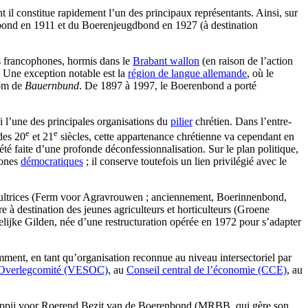
ont il constitue rapidement l’un des principaux représentants. Ainsi, sur
nenbond en 1911 et du Boerenjeugdbond en 1927 (à destination
rs francophones, hormis dans le
Brabant wallon
(en raison de l’action
. Une exception notable est la
région de langue allemande
, où le
nom de
Bauernbund
. De 1897 à 1997, le Boerenbond a porté
si l’une des principales organisations du
pilier
chrétien. Dans l’entre-
e
e
des 20
et 21
siècles, cette appartenance chrétienne va cependant en
té faite d’une profonde déconfessionnalisation. Sur le plan politique,
ones
démocratiques
; il conserve toutefois un lien privilégié avec le
ticultrices (Ferm voor Agravrouwen ; anciennement, Boerinnenbond,
estination des jeunes agriculteurs et horticulteurs (Groene
lijke Gilden, née d’une restructuration opérée en 1972 pour s’adapter
ment, en tant qu’organisation reconnue au niveau intersectoriel par
 Overlegcomité (VESOC)
, au
Conseil central de l’économie (CCE)
, au
pij voor Roerend Bezit van de Boerenbond (MRBB, qui gère son