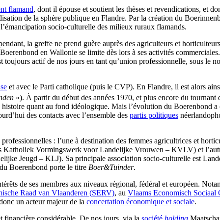
t flamand
, dont il épouse et soutient les thèses et revendications, et d
landisation de la sphère publique en Flandre. Par la création du Boerin
l’émancipation socio-culturelle des milieux ruraux flamands.
endant, la greffe ne prend guère auprès des agriculteurs et horticulteu
Boerenbond en Wallonie se limite dès lors à ses activités commerciales
 toujours actif de nos jours en tant qu’union professionnelle, sous le 
ise
et avec le Parti catholique (puis le CVP). En Flandre, il est alors ain
nden
»). À partir du début des années 1970, et plus encore du tournant 
ue histoire quant au fond idéologique. Mais l’évolution du Boerenbond a é
ourd’hui des contacts avec l’ensemble des
partis politiques
néerlandoph
rofessionnelles : l’une à destination des femmes agricultrices et hor
tholiek Vormingswerk voor Landelijke Vrouwen – KVLV) et l’autre à d
ke Jeugd – KLJ). Sa principale association socio-culturelle est Lande
 du Boerenbond porte le titre
Boer&Tuinder
.
ntérêts de ses membres aux niveaux régional, fédéral et européen. Notam
mische Raad van Vlaanderen (SERV)
, au
Vlaams Economisch Sociaal
t donc un acteur majeur de la
concertation économique et sociale
.
financière considérable. De nos jours, via la
société
holding
Maatschap