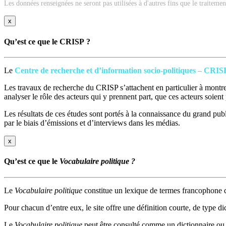
Les données renseignées ne seront pas utilisées à d'autres fins que le traiteme
x
Qu’est ce que le CRISP ?
Le
Centre de recherche et d’information socio-politiques – CRIS
Les travaux de recherche du CRISP s’attachent en particulier à montrer
analyser le rôle des acteurs qui y prennent part, que ces acteurs soien
Les résultats de ces études sont portés à la connaissance du grand publi
par le biais d’émissions et d’interviews dans les médias.
x
Qu’est ce que le
Vocabulaire politique ?
Le
Vocabulaire politique
constitue un lexique de termes francophone q
Pour chacun d’entre eux, le site offre une définition courte, de type di
Le
Vocabulaire politique
peut être consulté comme un dictionnaire ou 