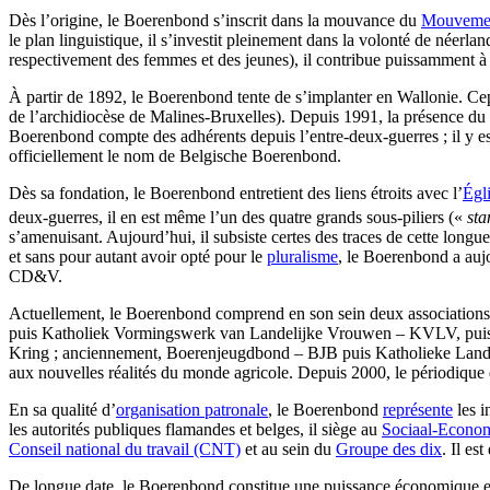
Dès l’origine, le Boerenbond s’inscrit dans la mouvance du
Mouvemen
le plan linguistique, il s’investit pleinement dans la volonté de néer
respectivement des femmes et des jeunes), il contribue puissamment à 
À partir de 1892, le Boerenbond tente de s’implanter en Wallonie. Cep
de l’archidiocèse de Malines-Bruxelles). Depuis 1991, la présence du 
Boerenbond compte des adhérents depuis l’entre-deux-guerres ; il y est
officiellement le nom de Belgische Boerenbond.
Dès sa fondation, le Boerenbond entretient des liens étroits avec l’
Égl
deux-guerres, il en est même l’un des quatre grands sous-piliers («
sta
s’amenuisant. Aujourd’hui, il subsiste certes des traces de cette long
et sans pour autant avoir opté pour le
pluralisme
, le Boerenbond a auj
CD&V.
Actuellement, le Boerenbond comprend en son sein deux associations p
puis Katholiek Vormingswerk van Landelijke Vrouwen – KVLV, puis Ka
Kring ; anciennement, Boerenjeugdbond – BJB puis Katholieke Landelij
aux nouvelles réalités du monde agricole. Depuis 2000, le périodique
En sa qualité d’
organisation patronale
, le Boerenbond
représente
les i
les autorités publiques flamandes et belges, il siège au
Sociaal-Econo
Conseil national du travail (CNT)
et au sein du
Groupe des dix
. Il es
De longue date, le Boerenbond constitue une puissance économique et 