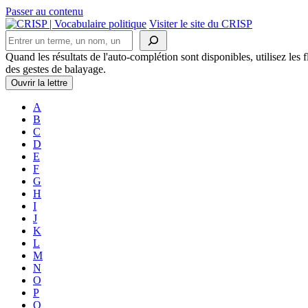
Passer au contenu
Navigation
Visiter le site du CRISP
Rechercher
principale
Quand les résultats de l'auto-complétion sont disponibles, utilisez les fl
des gestes de balayage.
Ouvrir la lettre
A
B
C
D
E
F
G
H
I
J
K
L
M
N
O
P
Q