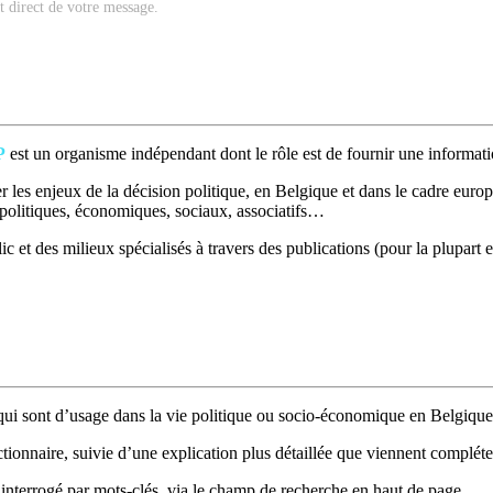
nt direct de votre message.
P
est un organisme indépendant dont le rôle est de fournir une informatio
 les enjeux de la décision politique, en Belgique et dans le cadre europé
t politiques, économiques, sociaux, associatifs…
c et des milieux spécialisés à travers des publications (pour la plupart e
ui sont d’usage dans la vie politique ou socio-économique en Belgique
ctionnaire, suivie d’une explication plus détaillée que viennent compléter
interrogé par mots-clés, via le champ de recherche en haut de page.