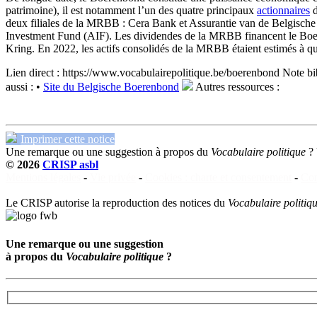
patrimoine), il est notamment l’un des quatre principaux
actionnaires
deux filiales de la MRBB : Cera Bank et Assurantie van de Belgisc
Investment Fund (AIF). Les dividendes de la MRBB financent le Boere
Kring. En 2022, les actifs consolidés de la MRBB étaient estimés à qu
Lien direct :
https://www.vocabulairepolitique.be/boerenbond
Note bi
aussi :
•
Site du Belgische Boerenbond
Autres ressources :
Imprimer cette notice
Une remarque ou une suggestion à propos du
Vocabulaire politique
?
© 2026
CRISP asbl
Mentions légales
-
Vie privée
-
Cookies : charte et consentement
-
Con
Le CRISP autorise la reproduction des notices du
Vocabulaire politiq
Une remarque ou une suggestion
à propos du
Vocabulaire politique
?