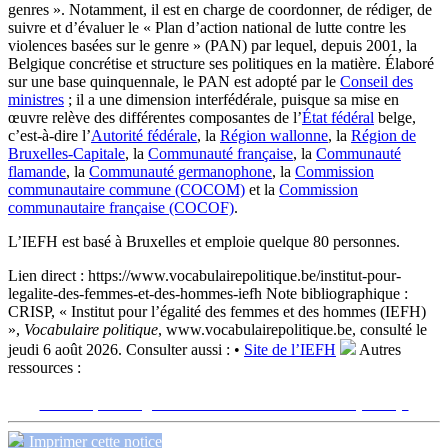
genres ». Notamment, il est en charge de coordonner, de rédiger, de
suivre et d’évaluer le « Plan d’action national de lutte contre les
violences basées sur le genre » (PAN) par lequel, depuis 2001, la
Belgique concrétise et structure ses politiques en la matière. Élaboré
sur une base quinquennale, le PAN est adopté par le
Conseil des
ministres
; il a une dimension interfédérale, puisque sa mise en
œuvre relève des différentes composantes de l’
État fédéral
belge,
c’est-à-dire l’
Autorité fédérale
, la
Région wallonne
, la
Région de
Bruxelles-Capitale
, la
Communauté française
, la
Communauté
flamande
, la
Communauté germanophone
, la
Commission
communautaire commune (COCOM)
et la
Commission
communautaire française (COCOF)
.
L’IEFH est basé à Bruxelles et emploie quelque 80 personnes.
Lien direct :
https://www.vocabulairepolitique.be/institut-pour-
legalite-des-femmes-et-des-hommes-iefh
Note bibliographique :
CRISP, « Institut pour l’égalité des femmes et des hommes (IEFH)
»,
Vocabulaire politique
, www.vocabulairepolitique.be, consulté le
jeudi 6 août 2026.
Consulter aussi :
•
Site de l’IEFH
Autres
ressources :
Voir sur le site du CRISP
"Institut pour l’égalité des femmes et des hommes (IEFH)"
Imprimer cette notice