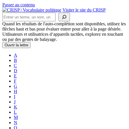
Passer au contenu
Navigation
Visiter le site du CRISP
Rechercher
principale
Quand les résultats de l'auto-complétion sont disponibles, utilisez les
flèches haut et bas pour évaluer entrer pour aller à la page désirée.
Utilisateurs et utilisatrices d‘appareils tactiles, explorez en touchant
ou par des gestes de balayage.
Ouvrir la lettre
A
B
C
D
E
F
G
H
I
J
K
L
M
N
O