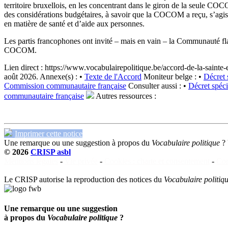
territoire bruxellois, en les concentrant dans le giron de la seule C
des considérations budgétaires, à savoir que la COCOM a reçu, s’agiss
en matière de santé et d’aide aux personnes.
Les partis francophones ont invité – mais en vain – la Communauté f
COCOM.
Lien direct :
https://www.vocabulairepolitique.be/accord-de-la-sainte-
août 2026.
Annexe(s) :
•
Texte de l'Accord
Moniteur belge :
•
Décret 
Commission communautaire française
Consulter aussi :
•
Décret spéci
communautaire française
Autres ressources :
Imprimer cette notice
Une remarque ou une suggestion à propos du
Vocabulaire politique
?
© 2026
CRISP asbl
Mentions légales
-
Vie privée
-
Cookies : charte et consentement
-
Con
Le CRISP autorise la reproduction des notices du
Vocabulaire politiq
Une remarque ou une suggestion
à propos du
Vocabulaire politique
?