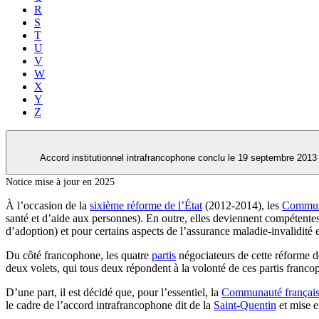
R
S
T
U
V
W
X
Y
Z
Accord institutionnel intrafrancophone conclu le 19 septembre 2013
Notice mise à jour en 2025
À l’occasion de la
sixième réforme de l’État
(2012-2014), les
Commun
santé et d’aide aux personnes). En outre, elles deviennent compétente
d’adoption) et pour certains aspects de l’assurance maladie-invalidité
Du côté francophone, les quatre
partis
négociateurs de cette réforme d
deux volets, qui tous deux répondent à la volonté de ces partis francop
D’une part, il est décidé que, pour l’essentiel, la
Communauté françai
le cadre de l’accord intrafrancophone dit de la
Saint-Quentin
et mise e