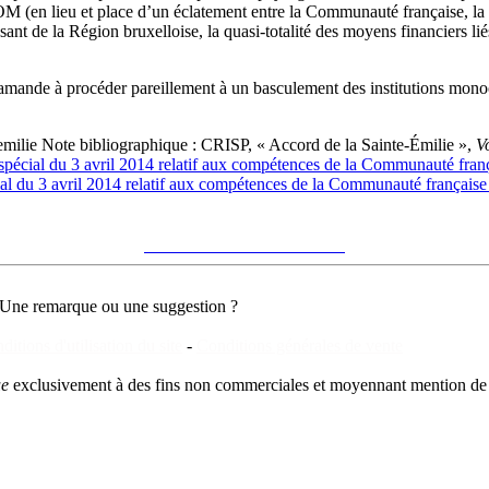
OCOM (en lieu et place d’un éclatement entre la Communauté française, la
ant de la Région bruxelloise, la quasi-totalité des moyens financiers 
lamande à procéder pareillement à un basculement des institutions mon
emilie
Note bibliographique :
CRISP, « Accord de la Sainte-Émilie »,
V
spécial du 3 avril 2014 relatif aux compétences de la Communauté frança
al du 3 avril 2014 relatif aux compétences de la Communauté française 
Voir sur le site du CRISP
"Accord de la Sainte-Émilie"
Une remarque ou une suggestion ?
ditions d'utilisation du site
-
Conditions générales de vente
ue
exclusivement à des fins non commerciales et moyennant mention de 