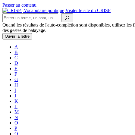
Passer au contenu
Navigation
Visiter le site du CRISP
Rechercher
principale
Quand les résultats de l'auto-complétion sont disponibles, utilisez les fl
des gestes de balayage.
Ouvrir la lettre
A
B
C
D
E
F
G
H
I
J
K
L
M
N
O
P
Q