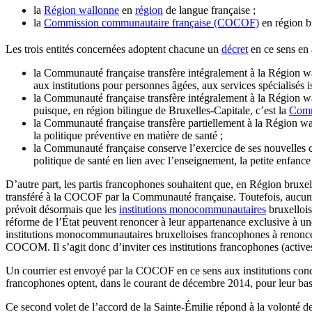
la
Région wallonne
en
région
de langue française ;
la
Commission communautaire française (COCOF)
en région b
Les trois entités concernées adoptent chacune un
décret
en ce sens en a
la Communauté française transfère intégralement à la Région wa
aux institutions pour personnes âgées, aux services spécialisés i
la Communauté française transfère intégralement à la Région wal
puisque, en région bilingue de Bruxelles-Capitale, c’est la
Comm
la Communauté française transfère partiellement à la Région wal
la politique préventive en matière de santé ;
la Communauté française conserve l’exercice de ses nouvelles co
politique de santé en lien avec l’enseignement, la petite enfance
D’autre part, les partis francophones souhaitent que, en Région bruxe
transféré à la COCOF par la Communauté française. Toutefois, aucu
prévoit désormais que les
institutions monocommunautaires
bruxellois
réforme de l’État peuvent renoncer à leur appartenance exclusive à
institutions monocommunautaires bruxelloises francophones à renonce
COCOM. Il s’agit donc d’inviter ces institutions francophones (acti
Un courrier est envoyé par la COCOF en ce sens aux institutions con
francophones optent, dans le courant de décembre 2014, pour leur ba
Ce second volet de l’accord de la Sainte-Émilie répond à la volonté des