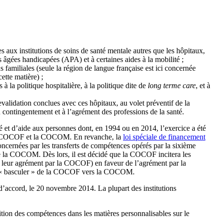
aux institutions de soins de santé mentale autres que les hôpitaux,
es âgées handicapées (APA) et à certaines aides à la mobilité ;
familiales (seule la région de langue française est ici concernée
ette matière) ;
la politique hospitalière, à la politique dite de
long terme care
, et à
alidation conclues avec ces hôpitaux, au volet préventif de la
u contingentement et à l’agrément des professions de la santé.
 et d’aide aux personnes dont, en 1994 ou en 2014, l’exercice a été
 la COCOF et la COCOM. En revanche, la
loi spéciale de financement
ncernées par les transferts de compétences opérés par la sixième
 la COCOM. Dès lors, il est décidé que la COCOF incitera les
à leur agrément par la COCOF) en faveur de l’agrément par la
) à « basculer » de la COCOF vers la COCOM.
accord, le 20 novembre 2014. La plupart des institutions
tition des compétences dans les matières personnalisables sur le