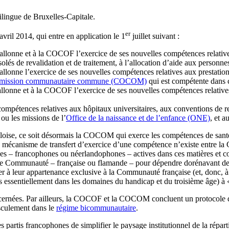
ilingue de Bruxelles-Capitale.
er
vril 2014, qui entre en application le 1
juillet suivant :
llonne et à la COCOF l’exercice de ses nouvelles compétences relatives 
solés de revalidation et de traitement, à l’allocation d’aide aux personn
lonne l’exercice de ses nouvelles compétences relatives aux prestations 
ission communautaire commune (COCOM)
qui est compétente dans c
lonne et à la COCOF l’exercice de ses nouvelles compétences relatives à 
mpétences relatives aux hôpitaux universitaires, aux conventions de rev
 ou les missions de l’
Office de la naissance et de l’enfance (ONE)
, et a
lloise, ce soit désormais la COCOM qui exerce les compétences de santé
n mécanisme de transfert d’exercice d’une compétence n’existe entre
es – francophones ou néerlandophones – actives dans ces matières et co
 une Communauté – française ou flamande – pour dépendre dorénavant de
r à leur appartenance exclusive à la Communauté française (et, donc, 
ves essentiellement dans les domaines du handicap et du troisième âge
cernées. Par ailleurs, la COCOF et la COCOM concluent un protocole d’
sculement dans le
régime bicommunautaire
.
 partis francophones de simplifier le paysage institutionnel de la répar