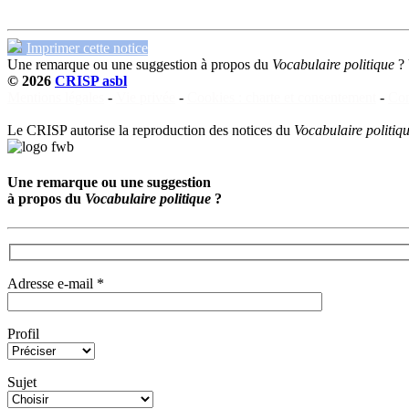
Imprimer cette notice
Une remarque ou une suggestion à propos du
Vocabulaire politique
?
© 2026
CRISP asbl
Mentions légales
-
Vie privée
-
Cookies : charte et consentement
-
Con
Le CRISP autorise la reproduction des notices du
Vocabulaire politiq
Une remarque ou une suggestion
à propos du
Vocabulaire politique
?
Adresse e-mail *
Profil
Sujet