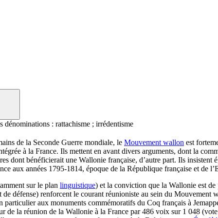
s dénominations :
rattachisme ; irrédentisme
mains de la Seconde Guerre mondiale, le
Mouvement wallon
est fortem
intégrée à la France. Ils mettent en avant divers arguments, dont la co
s dont bénéficierait une Wallonie française, d’autre part. Ils insistent é
référence aux années 1795-1814, époque de la République française et de l
amment sur le plan
linguistique
) et la conviction que la Wallonie est de
et de défense) renforcent le courant réunioniste au sein du Mouvement 
(en particulier aux monuments commémoratifs du Coq français à Jemappes
r de la réunion de la Wallonie à la France par 486 voix sur 1 048 (vote 