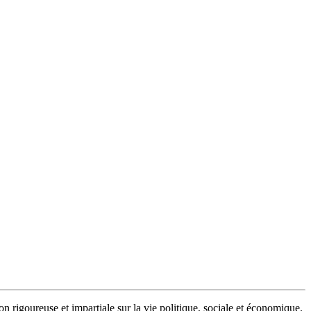
n rigoureuse et impartiale sur la vie politique, sociale et économique.