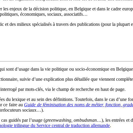
 les enjeux de la décision politique, en Belgique et dans le cadre europé
t politiques, économiques, sociaux, associatifs…
c et des milieux spécialisés à travers des publications (pour la plupart e
ui sont d’usage dans la vie politique ou socio-économique en Belgique
ctionnaire, suivie d’une explication plus détaillée que viennent compléter
interrogé par mots-clés, via le champ de recherche en haut de page.
rées du lexique et au sein des définitions. Toutefois, dans le cas d’une 
ur ce faire au
Guide de féminisation des noms de métier, fonction, grade
interlocuteurs sociaux…).
s cas guidés par l’usage (
greenwashing, ombudsman
…), les entrées et 
ologie trilingue du Service central de traduction allemande
.