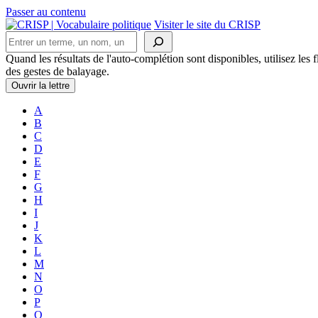
Passer au contenu
Navigation
Visiter le site du CRISP
Rechercher
principale
Quand les résultats de l'auto-complétion sont disponibles, utilisez les fl
des gestes de balayage.
Ouvrir la lettre
A
B
C
D
E
F
G
H
I
J
K
L
M
N
O
P
Q