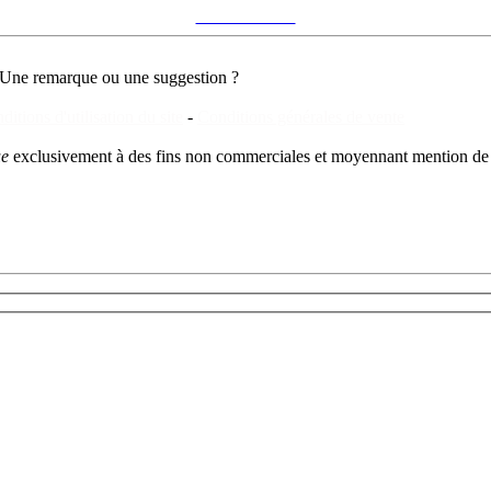
"réunionisme"
Une remarque ou une suggestion ?
ditions d'utilisation du site
-
Conditions générales de vente
ue
exclusivement à des fins non commerciales et moyennant mention de 