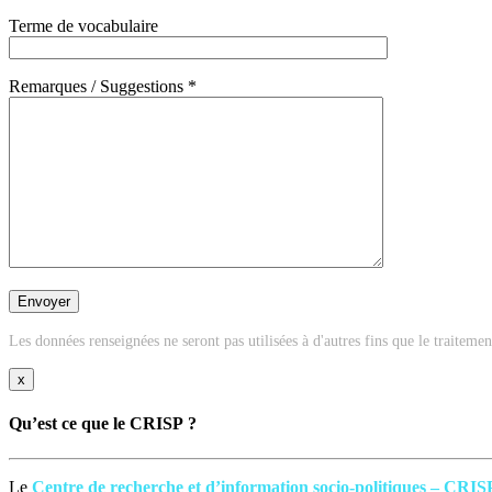
Terme de vocabulaire
Remarques / Suggestions *
Les données renseignées ne seront pas utilisées à d'autres fins que le traiteme
x
Qu’est ce que le CRISP ?
Le
Centre de recherche et d’information socio-politiques – CRIS