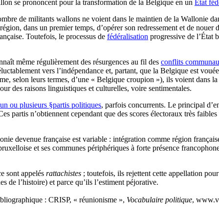
llon se prononcent pour la transformation de la Belgique en un
État féd
ombre de militants wallons ne voient dans le maintien de la Wallonie dans
 région, dans un premier temps, d’opérer son redressement et de nouer de
ançaise. Toutefois, le processus de
fédéralisation
progressive de l’État b
connaît même régulièrement des résurgences au fil des
conflits communau
uctablement vers l’indépendance et, partant, que la Belgique est vouée 
me, selon leurs termes, d’une « Belgique croupion »), ils voient dans la 
ur des raisons linguistiques et culturelles, voire sentimentales.
 un ou plusieurs §partis politiques
, parfois concurrents. Le principal d
s partis n’obtiennent cependant que des scores électoraux très faibles (
allonie devenue française est variable : intégration comme région françai
ruxelloise et ses communes périphériques à forte présence francophone 
nce sont appelés
rattachistes
; toutefois, ils rejettent cette appellation pou
 de l’histoire) et parce qu’ils l’estiment péjorative.
bliographique :
CRISP, « réunionisme »,
Vocabulaire politique
, www.vo
Voir sur le site du CRISP