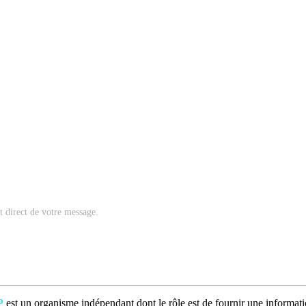
nt direct de votre message.
P
est un organisme indépendant dont le rôle est de fournir une informatio