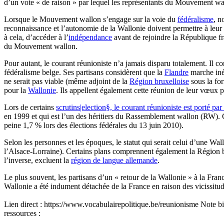
d’un vote « de raison » par lequel les représentants du Mouvement wa
Lorsque le Mouvement wallon s’engage sur la voie du
fédéralisme
, n
reconnaissance et l’autonomie de la Wallonie doivent permettre à leur
à cela, d’accéder à l’
indépendance
avant de rejoindre la République fr
du Mouvement wallon.
Pour autant, le courant réunioniste n’a jamais disparu totalement. Il 
fédéralisme belge. Ses partisans considèrent que la
Flandre
marche inél
ne serait pas viable (même adjoint de la
Région bruxelloise
sous la for
pour la
Wallonie
. Ils appellent également cette réunion de leur vœux po
Lors de certains
scrutins|election§, le courant réunioniste est porté par
en 1999 et qui est l’un des héritiers du Rassemblement wallon (RW). Ce
peine 1,7 % lors des élections fédérales du 13 juin 2010).
Selon les personnes et les époques, le statut qui serait celui d’une W
l’Alsace-Lorraine). Certains plans comprennent également la Région b
l’inverse, excluent la
région de langue allemande
.
Le plus souvent, les partisans d’un « retour de la Wallonie » à la Fra
Wallonie a été indument détachée de la France en raison des vicissitudes
Lien direct :
https://www.vocabulairepolitique.be/reunionisme
Note bi
ressources :