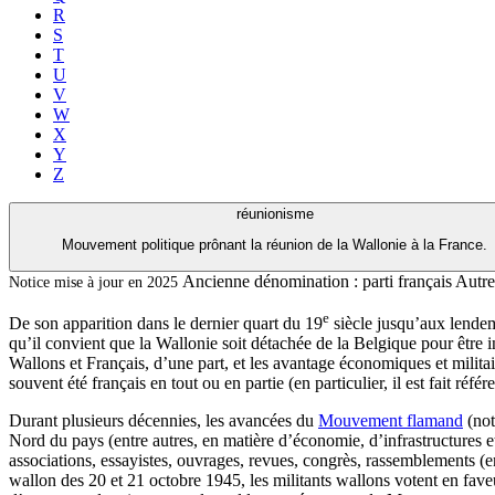
R
S
T
U
V
W
X
Y
Z
réunionisme
Mouvement politique prônant la réunion de la Wallonie à la France.
Ancienne dénomination :
parti français
Autre
Notice mise à jour en 2025
e
De son apparition dans le dernier quart du 19
siècle jusqu’aux lende
qu’il convient que la Wallonie soit détachée de la Belgique pour être 
Wallons et Français, d’une part, et les avantage économiques et militaire
souvent été français en tout ou en partie (en particulier, il est fait 
Durant plusieurs décennies, les avancées du
Mouvement flamand
(not
Nord du pays (entre autres, en matière d’économie, d’infrastructures 
associations, essayistes, ouvrages, revues, congrès, rassemblements 
wallon des 20 et 21 octobre 1945, les militants wallons votent en faveu