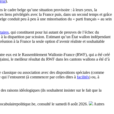
éral
).
 le cadre belge qu’une situation provisoire : à leurs yeux, la
s liens privilégiés avec la France puis, dans un second temps et grâce
elge conduit peu à peu à une minorisation du « parti français » au sein
taires
, qui constituent pour lui autant de preuves de l’échec du
à la disparition par scission. Estimant qu’un État wallon indépendant
réunion à la France la seule option d’avenir réaliste et souhaitable
’entre eux est le Rassemblement Wallonie-France (RWF), qui a été créé
ainsi, le meilleur résultat du RWF dans les cantons wallons a été d’à
se classique ou association avec des dispositions spéciales (comme
qui l’entourent (à commencer par celles dites à
facilités
) ou, à
r des raisons idéologiques (ils souhaitent insister sur le fait que la
cabulairepolitique.be, consulté le samedi 8 août 2026.
Autres