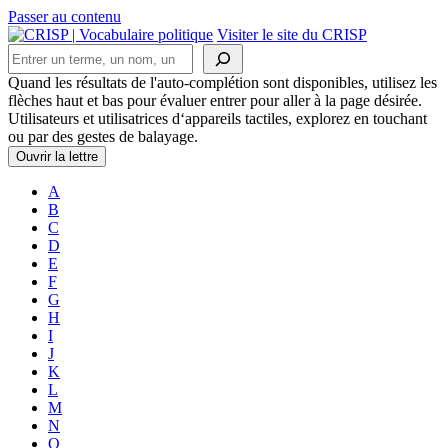
Passer au contenu
Navigation
Visiter le site du CRISP
Rechercher
principale
Quand les résultats de l'auto-complétion sont disponibles, utilisez les
flèches haut et bas pour évaluer entrer pour aller à la page désirée.
Utilisateurs et utilisatrices d‘appareils tactiles, explorez en touchant
ou par des gestes de balayage.
Ouvrir la lettre
A
B
C
D
E
F
G
H
I
J
K
L
M
N
O