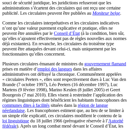
souci de sécurité juridique, les juridictions refuseront que les
administrations s’écartent des circulaires qui ont reçu une certaine
publicité. Les circulaires peuvent être publiées au
Moniteur belge
.
Comme les circulaires interprétatives et les circulaires indicatives
n’ont qu’une valeur purement explicative et pratique, elles ne
peuvent être annulées par le
Conseil d’État
(à la condition, bien sûr,
qu’elles n’ajoutent effectivement pas de règles nouvelles aux normes
déjà existantes). En revanche, les circulaires du troisième type
peuvent être attaquées devant celui-ci, mais uniquement par les
fonctionnaires qu’elles concernent.
Plusieurs circulaires émanant de ministres du
gouvernement flamand
prises en matière d’
emploi des langues
dans les affaires
administratives ont défrayé la chronique. Communément appelées
« circulaires Peeters », elles sont respectivement dues à Luc Van den
Brande (7 octobre 1997), Léo Peeters (16 décembre 1997), Luc
Martens (9 février 1998), Marino Keulen (8 juillet 2005) et Geert
Bourgeois (7 mai 2010). Elles visent à restreindre l’application des
régimes linguistiques dont bénéficient les habitants francophones des
communes dites à facilités
situées dans la
région de langue
néerlandaise
. Les francophones estiment que, au lieu de se limiter à
un simple rôle explicatif, ces circulaires modifient le contenu de la
loi linguistique
du 18 juillet 1966 (prérogative réservée à l’
Autorité
fédérale
). Après un long combat mené devant le Conseil d’État, les