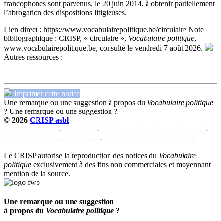
francophones sont parvenus, le 20 juin 2014, à obtenir partiellement
l’abrogation des dispositions litigieuses.
Lien direct :
https://www.vocabulairepolitique.be/circulaire
Note
bibliographique :
CRISP, « circulaire »,
Vocabulaire politique
,
www.vocabulairepolitique.be, consulté le vendredi 7 août 2026.
Autres ressources :
Voir sur le site du CRISP
"circulaire"
Imprimer cette notice
Une remarque ou une suggestion à propos du
Vocabulaire politique
?
Une remarque ou une suggestion ?
© 2026
CRISP asbl
Mentions légales
-
Vie privée
-
Cookies : charte et consentement
-
Conditions d'utilisation du site
-
Conditions générales de vente
Le CRISP autorise la reproduction des notices du
Vocabulaire
politique
exclusivement à des fins non commerciales et moyennant
mention de la source.
Une remarque ou une suggestion
à propos du
Vocabulaire politique
?