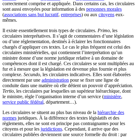
correctement comprise et appliquée. Dans certains cas, les circulaires
sont aussi envoyées pour information à des
personnes morales
(
associations sans but lucratif
,
entreprises
) ou aux
citoyens
eux-
mêmes.
Il existe essentiellement trois types de circulaires.
Primo
, les
circulaires interprétatives. Il s’agit de commentaires d’une législation
ou d’une réglementation, destinés à éclairer les fonctionnaires
chargés d’appliquer ces textes. Le cas le plus fréquent est celui des
circulaires ministérielles, qui contiennent l’interprétation qu’un
ministre donne d’une norme juridique relative à un domaine de
compétences dont il est chargé. Ces circulaires se sont multipliées au
fur et à mesure que la législation est devenue plus fournie et plus
complexe.
Secundo
, les circulaires indicatives. Elles sont élaborées
directement par une
administration
pour se fixer une ligne de
conduite dans une matière où elle détient un pouvoir d’appréciation.
Tertio
, les circulaires par lesquelles un supérieur hiérarchique, dont
le ministre, règle l’organisation interne d’un service (
ministère
,
service public fédéral
, département…).
Les circulaires se situent au plus bas niveau de la
hiérarchie des
normes
juridiques. À la différence des textes législatifs et des
règlements, elles ne sont en principe pas contraignantes pour les
citoyens et pour les
juridictions
. Cependant, il arrive que des
circulaires publiées deviennent une source formelle du droit : par