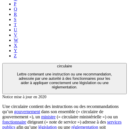
P
Q
R
S
T
U
V
W
X
Y
Z
circulaire
Lettre contenant une instruction ou une recommandation,
adressée par une autorité à des fonctionnaires pour les
aider à appliquer correctement une législation ou une
réglementation.
Notice mise à jour en 2020
Une circulaire contient des instructions ou des recommandations
qu’un
gouvernement
dans son ensemble (« circulaire de
gouvernement »), un
ministre
(« circulaire ministérielle ») ou un
fonctionnaire
dirigeant (« note de service ») adresse à des
services
publics
afin qu’une
législation
ou une
réglementation
soit