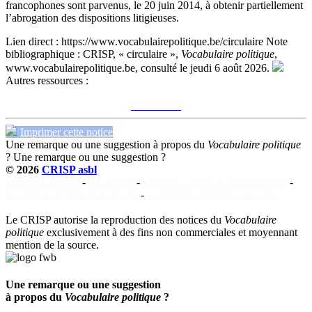
francophones sont parvenus, le 20 juin 2014, à obtenir partiellement
l’abrogation des dispositions litigieuses.
Lien direct :
https://www.vocabulairepolitique.be/circulaire
Note
bibliographique :
CRISP, « circulaire »,
Vocabulaire politique
,
www.vocabulairepolitique.be, consulté le jeudi 6 août 2026.
Autres ressources :
Voir sur le site du CRISP
"circulaire"
Imprimer cette notice
Une remarque ou une suggestion à propos du
Vocabulaire politique
?
Une remarque ou une suggestion ?
© 2026
CRISP asbl
Mentions légales
-
Vie privée
-
Cookies : charte et consentement
-
Conditions d'utilisation du site
-
Conditions générales de vente
Le CRISP autorise la reproduction des notices du
Vocabulaire
politique
exclusivement à des fins non commerciales et moyennant
mention de la source.
Une remarque ou une suggestion
à propos du
Vocabulaire politique
?