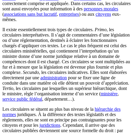
correctement comprise et appliquée. Dans certains cas, les circulaires
sont aussi envoyées pour information à des
personnes morales
(
associations sans but lucratif
,
entreprises
) ou aux
citoyens
eux-
mêmes.
Il existe essentiellement trois types de circulaires.
Primo
, les
circulaires interprétatives. Il s’agit de commentaires d’une législation
ou d’une réglementation, destinés à éclairer les fonctionnaires
chargés d’appliquer ces textes. Le cas le plus fréquent est celui des
circulaires ministérielles, qui contiennent l’interprétation qu’un
ministre donne d’une norme juridique relative à un domaine de
compétences dont il est chargé. Ces circulaires se sont multipliées au
fur et à mesure que la législation est devenue plus fournie et plus
complexe.
Secundo
, les circulaires indicatives. Elles sont élaborées
directement par une
administration
pour se fixer une ligne de
conduite dans une matière où elle détient un pouvoir d’appréciation.
Tertio
, les circulaires par lesquelles un supérieur hiérarchique, dont
le ministre, règle l’organisation interne d’un service (
ministère
,
service public fédéral
, département…).
Les circulaires se situent au plus bas niveau de la
hiérarchie des
normes
juridiques. À la différence des textes législatifs et des
règlements, elles ne sont en principe pas contraignantes pour les
citoyens et pour les
juridictions
. Cependant, il arrive que des
circulaires publiées deviennent une source formelle du droit : par