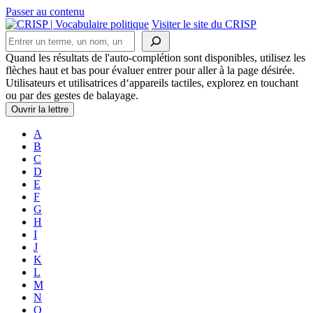
Passer au contenu
Navigation
Visiter le site du CRISP
Rechercher
principale
Quand les résultats de l'auto-complétion sont disponibles, utilisez les
flèches haut et bas pour évaluer entrer pour aller à la page désirée.
Utilisateurs et utilisatrices d‘appareils tactiles, explorez en touchant
ou par des gestes de balayage.
Ouvrir la lettre
A
B
C
D
E
F
G
H
I
J
K
L
M
N
O