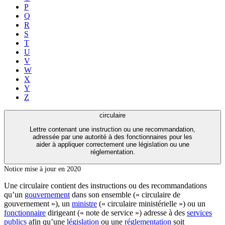
P
Q
R
S
T
U
V
W
X
Y
Z
circulaire
Lettre contenant une instruction ou une recommandation,
adressée par une autorité à des fonctionnaires pour les
aider à appliquer correctement une législation ou une
réglementation.
Notice mise à jour en 2020
Une circulaire contient des instructions ou des recommandations
qu’un
gouvernement
dans son ensemble (« circulaire de
gouvernement »), un
ministre
(« circulaire ministérielle ») ou un
fonctionnaire
dirigeant (« note de service ») adresse à des
services
publics
afin qu’une
législation
ou une
réglementation
soit