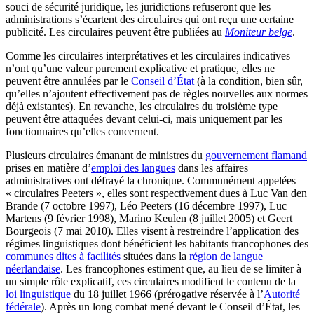
souci de sécurité juridique, les juridictions refuseront que les
administrations s’écartent des circulaires qui ont reçu une certaine
publicité. Les circulaires peuvent être publiées au
Moniteur belge
.
Comme les circulaires interprétatives et les circulaires indicatives
n’ont qu’une valeur purement explicative et pratique, elles ne
peuvent être annulées par le
Conseil d’État
(à la condition, bien sûr,
qu’elles n’ajoutent effectivement pas de règles nouvelles aux normes
déjà existantes). En revanche, les circulaires du troisième type
peuvent être attaquées devant celui-ci, mais uniquement par les
fonctionnaires qu’elles concernent.
Plusieurs circulaires émanant de ministres du
gouvernement flamand
prises en matière d’
emploi des langues
dans les affaires
administratives ont défrayé la chronique. Communément appelées
« circulaires Peeters », elles sont respectivement dues à Luc Van den
Brande (7 octobre 1997), Léo Peeters (16 décembre 1997), Luc
Martens (9 février 1998), Marino Keulen (8 juillet 2005) et Geert
Bourgeois (7 mai 2010). Elles visent à restreindre l’application des
régimes linguistiques dont bénéficient les habitants francophones des
communes dites à facilités
situées dans la
région de langue
néerlandaise
. Les francophones estiment que, au lieu de se limiter à
un simple rôle explicatif, ces circulaires modifient le contenu de la
loi linguistique
du 18 juillet 1966 (prérogative réservée à l’
Autorité
fédérale
). Après un long combat mené devant le Conseil d’État, les