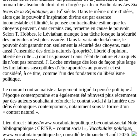
monarchie absolue de droit divin forgée par Jean Bodin dans
Les Six
e
livres de la République
, au 16
siècle. Dans le même ordre d’idées,
alors que le pouvoir d’inspiration divine est par essence
incontestable et illimité, la pensée contractualiste estime que les
citoyens peuvent, dans certains cas, remettre en cause le pouvoir.
Selon T. Hobbes, le Léviathan manque à sa tâche lorsque la sécurité
des individus n’est plus assurée. Dans la variante lockéenne, le
pouvoir doit garantir non seulement la sécurité des citoyens, mais
aussi l’ensemble des droits naturels (propriété, liberté d’opinion,
liberté de culte…) dont ils jouissent dans l’état de nature et auxquels
ils n’ont pas renoncé. J. Locke envisage dès lors de façon plus large
les limitations susceptibles d’être apportées au pouvoir et est
considéré, à ce titre, comme l’un des fondateurs du libéralisme
politique.
Le courant contractualiste a largement irrigué la pensée politique à
l’époque contemporaine et a également été réinvesti plus récemment
par des auteurs souhaitant refonder le contrat social à la lumière des
défis écologiques contemporains, notamment sous la forme d’un
« contrat naturel ».
Lien direct :
https://www.vocabulairepolitique.be/contrat-social
Note
bibliographique :
CRISP, « contrat social »,
Vocabulaire politique
,
www.vocabulairepolitique.be, consulté le dimanche 9 août 2026.