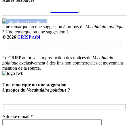
Autres ressources :
Voir sur le site du CRISP
"contrat social"
Imprimer cette notice
Une remarque ou une suggestion à propos du
Vocabulaire politique
?
Une remarque ou une suggestion ?
© 2026
CRISP asbl
Mentions légales
-
Vie privée
-
Cookies : charte et consentement
-
Conditions d'utilisation du site
-
Conditions générales de vente
Le CRISP autorise la reproduction des notices du
Vocabulaire
politique
exclusivement à des fins non commerciales et moyennant
mention de la source.
Une remarque ou une suggestion
à propos du
Vocabulaire politique
?
Adresse e-mail *