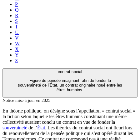
P
Q
R
S
T
U
V
W
X
Y
Z
contrat social
Figure de pensée imaginant, afin de fonder la
souveraineté de l’État, un contrat originaire noué entre les
êtres humains.
Notice mise à jour en 2025
En théorie politique, on désigne sous l’appellation « contrat social »
la fiction selon laquelle les êtres humains constituant une même
collectivité auraient conclu un contrat en vue de fonder la
souveraineté
de l’
État
. Les théories du contrat social ont fleuri lors
du renouvellement de la pensée politique qui s’est opéré durant les
Temps modernes. Ce contrat ne correspond pas à une réalité