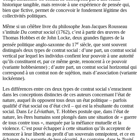
historique tangible, mais renvoie à une expérience de pensée qui,
bien que fictive, permet de concevoir le fondement légitime des
collectivités politiques.
Même si un célèbre livre du philosophe Jean-Jacques Rousseau
s’intitule
Du contrat social
(1762), c’est à partir des œuvres de
Thomas Hobbes et de John Locke, deux grandes figures de la
e
pensée politique anglo-saxonne du 17
siècle, que sont souvent
distingués deux types de contrat social : d’une part, un contrat social
vertical par lequel les individus confient leur pouvoir à une autorité
qu’ils constituent et, par ce même geste, renoncent à ce pouvoir
(variante hobbesienne) ; d’autre part, un contrat social horizontal qui
correspond à un contrat non de sujétion, mais d’association (variante
lockéenne).
Les différences entre ces deux types de contrat social s’enracinent
dans les conceptions distinctes de ces auteurs concernant l’état de
nature, auquel ils opposent tous deux un état politique – parfois
qualifié d’état social ou d’état civil – qui est la résultante du contrat
social. Dans
Le Léviathan
, T. Hobbes postule que, dans l’état de
nature, les êtres humains sont plongés dans une situation de « guerre
de tous contre tous », marquée par la méfiance mutuelle et la
violence. C’est pour échapper à cette situation qu’ils acceptent de
renoncer à leur liberté au profit d’un souverain omnipotent, et ce en
échange de la garantie de leur sécurité. Au contraire, dans le
Traité