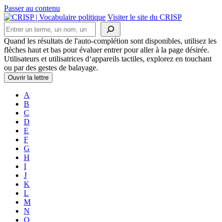
Passer au contenu
Navigation
Visiter le site du CRISP
Rechercher
principale
Quand les résultats de l'auto-complétion sont disponibles, utilisez les
flèches haut et bas pour évaluer entrer pour aller à la page désirée.
Utilisateurs et utilisatrices d‘appareils tactiles, explorez en touchant
ou par des gestes de balayage.
Ouvrir la lettre
A
B
C
D
E
F
G
H
I
J
K
L
M
N
O