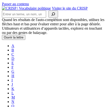
Passer au contenu
Navigation
Visiter le site du CRISP
Rechercher
principale
Quand les résultats de l'auto-complétion sont disponibles, utilisez les
flèches haut et bas pour évaluer entrer pour aller à la page désirée.
Utilisateurs et utilisatrices d‘appareils tactiles, explorez en touchant
ou par des gestes de balayage.
Ouvrir la lettre
A
B
C
D
E
F
G
H
I
J
K
L
M
N
O