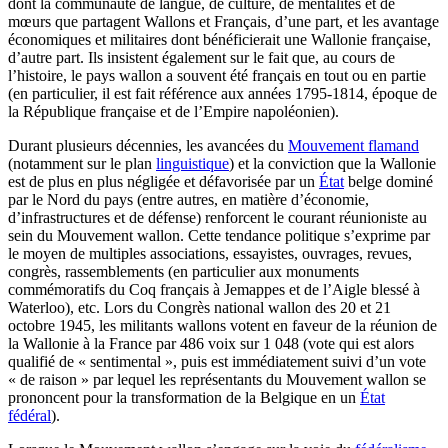
dont la communauté de langue, de culture, de mentalités et de
mœurs que partagent Wallons et Français, d’une part, et les avantage
économiques et militaires dont bénéficierait une Wallonie française,
d’autre part. Ils insistent également sur le fait que, au cours de
l’histoire, le pays wallon a souvent été français en tout ou en partie
(en particulier, il est fait référence aux années 1795-1814, époque de
la République française et de l’Empire napoléonien).
Durant plusieurs décennies, les avancées du
Mouvement flamand
(notamment sur le plan
linguistique
) et la conviction que la Wallonie
est de plus en plus négligée et défavorisée par un
État
belge dominé
par le Nord du pays (entre autres, en matière d’économie,
d’infrastructures et de défense) renforcent le courant réunioniste au
sein du Mouvement wallon. Cette tendance politique s’exprime par
le moyen de multiples associations, essayistes, ouvrages, revues,
congrès, rassemblements (en particulier aux monuments
commémoratifs du Coq français à Jemappes et de l’Aigle blessé à
Waterloo), etc. Lors du Congrès national wallon des 20 et 21
octobre 1945, les militants wallons votent en faveur de la réunion de
la Wallonie à la France par 486 voix sur 1 048 (vote qui est alors
qualifié de « sentimental », puis est immédiatement suivi d’un vote
« de raison » par lequel les représentants du Mouvement wallon se
prononcent pour la transformation de la Belgique en un
État
fédéral
).