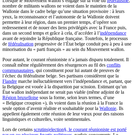
Lorsque le Mouvement wallon s’engage sur la voie du
fédéralisme
,
nombre de militants wallons ne voient dans le maintien de la
Wallonie dans le cadre belge qu’une situation provisoire : à leurs
yeux, la reconnaissance et l’autonomie de la Wallonie doivent
permettre à leur région, dans un premier temps, d’opérer son
redressement et de nouer des liens privilégiés avec la France puis,
dans un second temps et grâce à cela, d’accéder à l’
indépendance
avant de rejoindre la République française. Toutefois, le processus
de
fédéralisation
progressive de l’État belge conduit peu à peu à une
minorisation du « parti français » au sein du Mouvement wallon.
Pour autant, le courant réunioniste n’a jamais disparu totalement. Il
connaît même régulièrement des résurgences au fil des
conflits
communautaires
, qui constituent pour lui autant de preuves de
l’échec du fédéralisme belge. Ses partisans considèrent que la
Flandre
marche inéluctablement vers l’indépendance et, partant, que
la Belgique est vouée à la disparition par scission. Estimant qu’un
État wallon indépendant ne serait pas viable (même adjoint de la
Région bruxelloise
sous la forme, selon leurs termes, d’une
« Belgique croupion »), ils voient dans la réunion à la France la
seule option d’avenir réaliste et souhaitable pour la
Wallonie
. Ils
appellent également cette réunion de leur vœux pour des raisons
linguistiques et culturelles, voire sentimentales.
Lors de certains
scrutins|election§, le courant réunioniste est porté
par un ou plusieurs §partis politiques
, parfois concurrents. Le