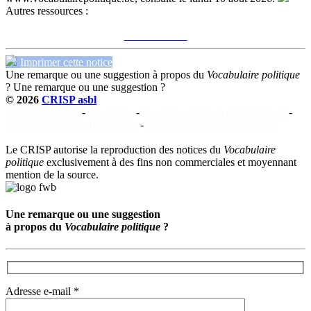
Autres ressources :
Voir sur le site du CRISP
"réunionisme"
Imprimer cette notice
Une remarque ou une suggestion à propos du
Vocabulaire politique
?
Une remarque ou une suggestion ?
© 2026
CRISP asbl
Mentions légales
-
Vie privée
-
Cookies : charte et consentement
-
Conditions d'utilisation du site
-
Conditions générales de vente
Le CRISP autorise la reproduction des notices du
Vocabulaire
politique
exclusivement à des fins non commerciales et moyennant
mention de la source.
Une remarque ou une suggestion
à propos du
Vocabulaire politique
?
Adresse e-mail *