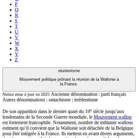
P
Q
R
S
T
U
V
W
X
Y
Z
réunionisme
Mouvement politique prônant la réunion de la Wallonie à
la France.
Ancienne dénomination :
parti français
Notice mise à jour en 2025
Autres dénominations :
rattachisme ; irrédentisme
e
De son apparition dans le dernier quart du 19
siècle jusqu’aux
lendemains de la Seconde Guerre mondiale, le
Mouvement wallon
est fortement francophile. Notamment, nombre de militants wallons
estiment qu’il convient que la Wallonie soit détachée de la Belgique
pour être intégrée à la France. Ils mettent en avant divers arguments,