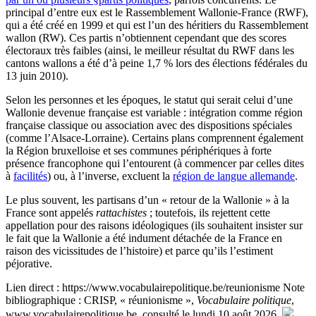
principal d’entre eux est le Rassemblement Wallonie-France (RWF),
qui a été créé en 1999 et qui est l’un des héritiers du Rassemblement
wallon (RW). Ces partis n’obtiennent cependant que des scores
électoraux très faibles (ainsi, le meilleur résultat du RWF dans les
cantons wallons a été d’à peine 1,7 % lors des élections fédérales du
13 juin 2010).
Selon les personnes et les époques, le statut qui serait celui d’une
Wallonie devenue française est variable : intégration comme région
française classique ou association avec des dispositions spéciales
(comme l’Alsace-Lorraine). Certains plans comprennent également
la Région bruxelloise et ses communes périphériques à forte
présence francophone qui l’entourent (à commencer par celles dites
à
facilités
) ou, à l’inverse, excluent la
région de langue allemande
.
Le plus souvent, les partisans d’un « retour de la Wallonie » à la
France sont appelés
rattachistes
; toutefois, ils rejettent cette
appellation pour des raisons idéologiques (ils souhaitent insister sur
le fait que la Wallonie a été indument détachée de la France en
raison des vicissitudes de l’histoire) et parce qu’ils l’estiment
péjorative.
Lien direct :
https://www.vocabulairepolitique.be/reunionisme
Note
bibliographique :
CRISP, « réunionisme »,
Vocabulaire politique
,
www.vocabulairepolitique.be, consulté le lundi 10 août 2026.