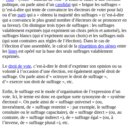
politique, on parle ainsi d’un
candidat
qui « brigue les suffrages »
(c’est-à-dire qui tente de convaincre les électeurs de voter pour lui)
ou d’un
parti
qui a « obtenu la majorité des suffrages » (c’est-à-dire
qui a convaincu le plus grand nombre d’électeurs de se prononcer en
sa faveur). On distingue trois types de suffrages : les suffrages
valablement exprimés (qui expriment un choix précis et autorisé), les
suffrages blancs (qui n’expriment aucun choix) et les suffrages nuls
(qui sont contraires aux règles de l’élection). Dans le cas de
l’élection d’une assemblée, le calcul de la
répartition des sièges
entre
les
listes
est opéré sur la base des seuls suffrages valablement
exprimés.
Le
droit de vote
, c’est-à-dire le droit d’exprimer son opinion ou sa
volonté à l’occasion d’une élection, est également appelé droit de
suffrage. On parle ainsi d’« octroyer le droit de suffrage »,
d’« exercer son droit de suffrage », etc.
Enfin, le suffrage est le mode d’organisation de l’expression d’un
vote. Ici, le terme est donc en quelque sorte synonyme de « système
électoral ». On parle ainsi de « suffrage universel » (ou,
inversément, de « suffrage restreint » : par exemple, le suffrage
censitaire ou le suffrage capacitaire), de « suffrage direct » (ou, au
contraire, de « suffrage indirect »), de « suffrage égal » (ou, à
l’inverse, de « suffrage plural »), etc.