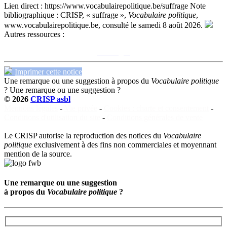
Lien direct :
https://www.vocabulairepolitique.be/suffrage
Note
bibliographique :
CRISP, « suffrage »,
Vocabulaire politique
,
www.vocabulairepolitique.be, consulté le samedi 8 août 2026.
Autres ressources :
Voir sur le site du CRISP
"suffrage"
Imprimer cette notice
Une remarque ou une suggestion à propos du
Vocabulaire politique
?
Une remarque ou une suggestion ?
© 2026
CRISP asbl
Mentions légales
-
Vie privée
-
Cookies : charte et consentement
-
Conditions d'utilisation du site
-
Conditions générales de vente
Le CRISP autorise la reproduction des notices du
Vocabulaire
politique
exclusivement à des fins non commerciales et moyennant
mention de la source.
Une remarque ou une suggestion
à propos du
Vocabulaire politique
?