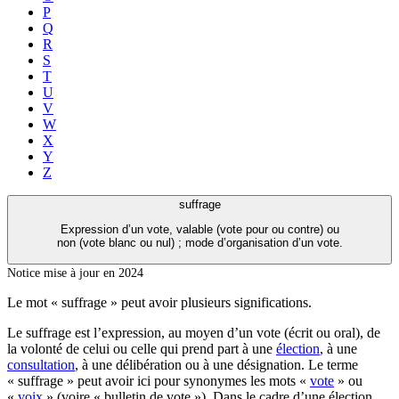
P
Q
R
S
T
U
V
W
X
Y
Z
suffrage
Expression d’un vote, valable (vote pour ou contre) ou
non (vote blanc ou nul) ; mode d’organisation d’un vote.
Notice mise à jour en 2024
Le mot « suffrage » peut avoir plusieurs significations.
Le suffrage est l’expression, au moyen d’un vote (écrit ou oral), de
la volonté de celui ou celle qui prend part à une
élection
, à une
consultation
, à une délibération ou à une désignation. Le terme
« suffrage » peut avoir ici pour synonymes les mots «
vote
» ou
«
voix
» (voire « bulletin de vote »). Dans le cadre d’une élection