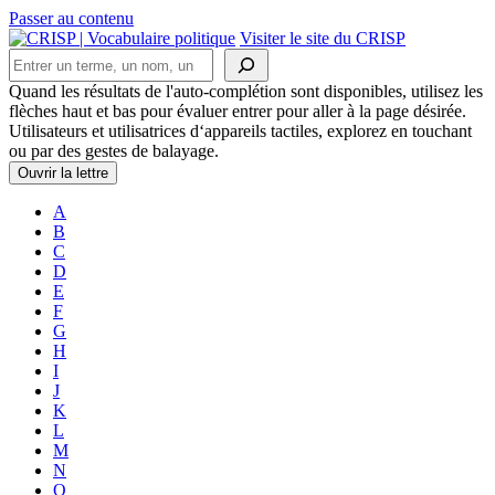
Passer au contenu
Navigation
Visiter le site du CRISP
Rechercher
principale
Quand les résultats de l'auto-complétion sont disponibles, utilisez les
flèches haut et bas pour évaluer entrer pour aller à la page désirée.
Utilisateurs et utilisatrices d‘appareils tactiles, explorez en touchant
ou par des gestes de balayage.
Ouvrir la lettre
A
B
C
D
E
F
G
H
I
J
K
L
M
N
O