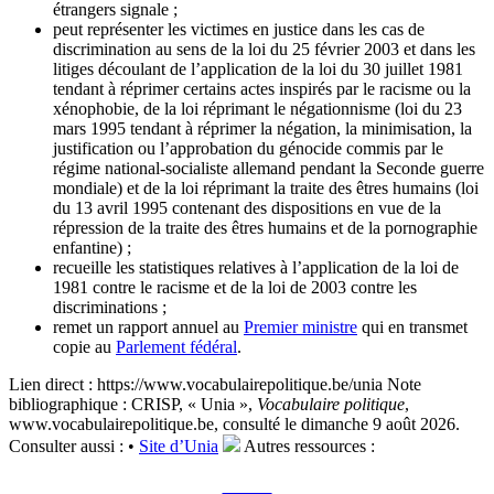
étrangers signale ;
peut représenter les victimes en justice dans les cas de
discrimination au sens de la loi du 25 février 2003 et dans les
litiges découlant de l’application de la loi du 30 juillet 1981
tendant à réprimer certains actes inspirés par le racisme ou la
xénophobie, de la loi réprimant le négationnisme (loi du 23
mars 1995 tendant à réprimer la négation, la minimisation, la
justification ou l’approbation du génocide commis par le
régime national-socialiste allemand pendant la Seconde guerre
mondiale) et de la loi réprimant la traite des êtres humains (loi
du 13 avril 1995 contenant des dispositions en vue de la
répression de la traite des êtres humains et de la pornographie
enfantine) ;
recueille les statistiques relatives à l’application de la loi de
1981 contre le racisme et de la loi de 2003 contre les
discriminations ;
remet un rapport annuel au
Premier ministre
qui en transmet
copie au
Parlement fédéral
.
Lien direct :
https://www.vocabulairepolitique.be/unia
Note
bibliographique :
CRISP, « Unia »,
Vocabulaire politique
,
www.vocabulairepolitique.be, consulté le dimanche 9 août 2026.
Consulter aussi :
•
Site d’Unia
Autres ressources :
Voir sur le site du CRISP
"Unia"