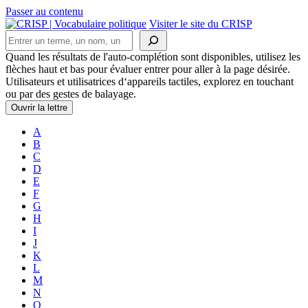
Passer au contenu
Navigation
Visiter le site du CRISP
Rechercher
principale
Quand les résultats de l'auto-complétion sont disponibles, utilisez les
flèches haut et bas pour évaluer entrer pour aller à la page désirée.
Utilisateurs et utilisatrices d‘appareils tactiles, explorez en touchant
ou par des gestes de balayage.
Ouvrir la lettre
A
B
C
D
E
F
G
H
I
J
K
L
M
N
O