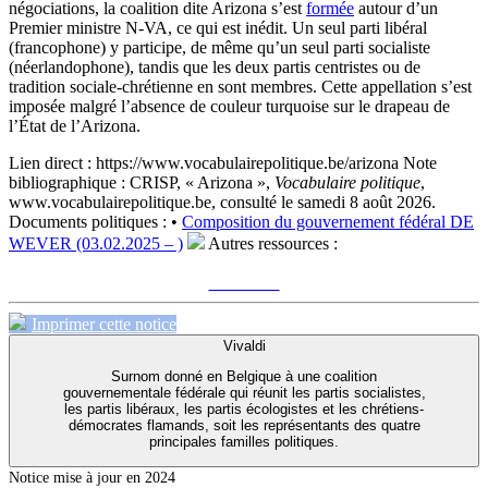
négociations, la coalition dite Arizona s’est
formée
autour d’un
Premier ministre N-VA, ce qui est inédit. Un seul parti libéral
(francophone) y participe, de même qu’un seul parti socialiste
(néerlandophone), tandis que les deux partis centristes ou de
tradition sociale-chrétienne en sont membres. Cette appellation s’est
imposée malgré l’absence de couleur turquoise sur le drapeau de
l’État de l’Arizona.
Lien direct :
https://www.vocabulairepolitique.be/arizona
Note
bibliographique :
CRISP, « Arizona »,
Vocabulaire politique
,
www.vocabulairepolitique.be, consulté le samedi 8 août 2026.
Documents politiques :
•
Composition du gouvernement fédéral DE
WEVER (03.02.2025 – )
Autres ressources :
Voir sur le site du CRISP
"Arizona"
Imprimer cette notice
Vivaldi
Surnom donné en Belgique à une coalition
gouvernementale fédérale qui réunit les partis socialistes,
les partis libéraux, les partis écologistes et les chrétiens-
démocrates flamands, soit les représentants des quatre
principales familles politiques.
Notice mise à jour en 2024