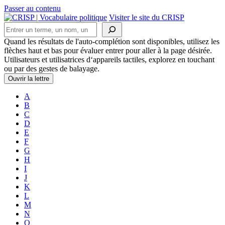
Passer au contenu
Navigation
Visiter le site du CRISP
Rechercher
principale
Quand les résultats de l'auto-complétion sont disponibles, utilisez les
flèches haut et bas pour évaluer entrer pour aller à la page désirée.
Utilisateurs et utilisatrices d‘appareils tactiles, explorez en touchant
ou par des gestes de balayage.
Ouvrir la lettre
A
B
C
D
E
F
G
H
I
J
K
L
M
N
O