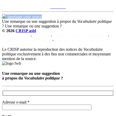
Voir sur le site du CRISP
"Vivaldi"
Imprimer cette notice
Une remarque ou une suggestion à propos du
Vocabulaire politique
?
Une remarque ou une suggestion ?
© 2026
CRISP asbl
Mentions légales
-
Vie privée
-
Cookies : charte et consentement
-
Conditions d'utilisation du site
-
Conditions générales de vente
Le CRISP autorise la reproduction des notices du
Vocabulaire
politique
exclusivement à des fins non commerciales et moyennant
mention de la source.
Une remarque ou une suggestion
à propos du
Vocabulaire politique
?
Adresse e-mail *