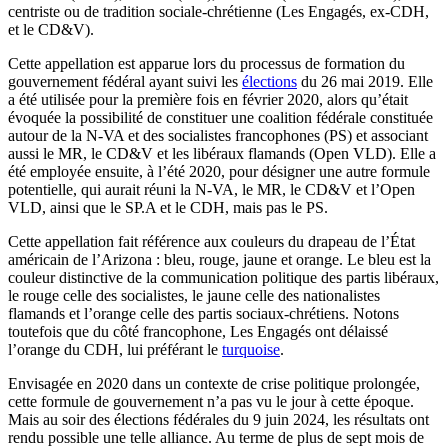
centriste ou de tradition sociale-chrétienne (Les Engagés, ex-CDH,
et le CD&V).
Cette appellation est apparue lors du processus de formation du
gouvernement fédéral ayant suivi les
élections
du 26 mai 2019. Elle
a été utilisée pour la première fois en février 2020, alors qu’était
évoquée la possibilité de constituer une coalition fédérale constituée
autour de la N-VA et des socialistes francophones (PS) et associant
aussi le MR, le CD&V et les libéraux flamands (Open VLD). Elle a
été employée ensuite, à l’été 2020, pour désigner une autre formule
potentielle, qui aurait réuni la N-VA, le MR, le CD&V et l’Open
VLD, ainsi que le SP.A et le CDH, mais pas le PS.
Cette appellation fait référence aux couleurs du drapeau de l’État
américain de l’Arizona : bleu, rouge, jaune et orange. Le bleu est la
couleur distinctive de la communication politique des partis libéraux,
le rouge celle des socialistes, le jaune celle des nationalistes
flamands et l’orange celle des partis sociaux-chrétiens. Notons
toutefois que du côté francophone, Les Engagés ont délaissé
l’orange du CDH, lui préférant le
turquoise
.
Envisagée en 2020 dans un contexte de crise politique prolongée,
cette formule de gouvernement n’a pas vu le jour à cette époque.
Mais au soir des élections fédérales du 9 juin 2024, les résultats ont
rendu possible une telle alliance. Au terme de plus de sept mois de