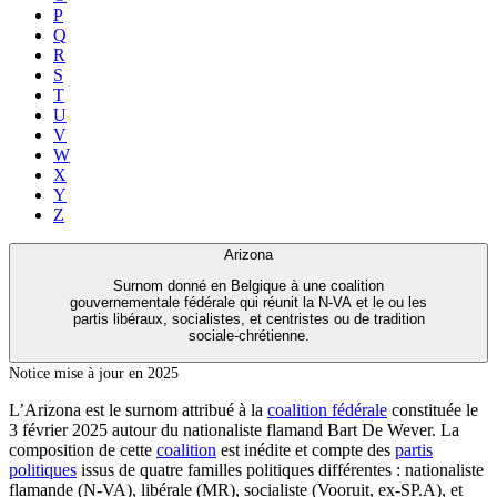
P
Q
R
S
T
U
V
W
X
Y
Z
Arizona
Surnom donné en Belgique à une coalition
gouvernementale fédérale qui réunit la N-VA et le ou les
partis libéraux, socialistes, et centristes ou de tradition
sociale-chrétienne.
Notice mise à jour en 2025
L’Arizona est le surnom attribué à la
coalition fédérale
constituée le
3 février 2025 autour du nationaliste flamand Bart De Wever. La
composition de cette
coalition
est inédite et compte des
partis
politiques
issus de quatre familles politiques différentes : nationaliste
flamande (N-VA), libérale (MR), socialiste (Vooruit, ex-SP.A), et