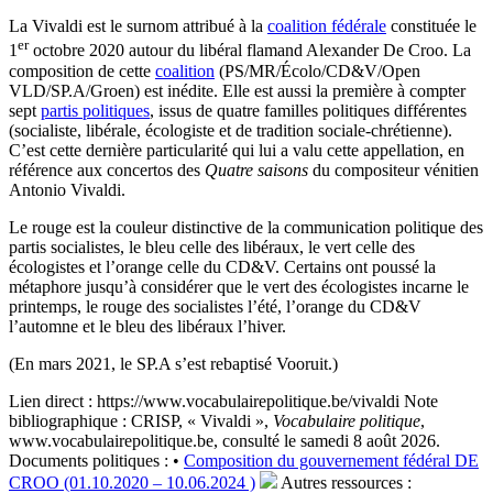
La Vivaldi est le surnom attribué à la
coalition fédérale
constituée le
er
1
octobre 2020 autour du libéral flamand Alexander De Croo. La
composition de cette
coalition
(PS/MR/Écolo/CD&V/Open
VLD/SP.A/Groen) est inédite. Elle est aussi la première à compter
sept
partis politiques
, issus de quatre familles politiques différentes
(socialiste, libérale, écologiste et de tradition sociale-chrétienne).
C’est cette dernière particularité qui lui a valu cette appellation, en
référence aux concertos des
Quatre saisons
du compositeur vénitien
Antonio Vivaldi.
Le rouge est la couleur distinctive de la communication politique des
partis socialistes, le bleu celle des libéraux, le vert celle des
écologistes et l’orange celle du CD&V. Certains ont poussé la
métaphore jusqu’à considérer que le vert des écologistes incarne le
printemps, le rouge des socialistes l’été, l’orange du CD&V
l’automne et le bleu des libéraux l’hiver.
(En mars 2021, le SP.A s’est rebaptisé Vooruit.)
Lien direct :
https://www.vocabulairepolitique.be/vivaldi
Note
bibliographique :
CRISP, « Vivaldi »,
Vocabulaire politique
,
www.vocabulairepolitique.be, consulté le samedi 8 août 2026.
Documents politiques :
•
Composition du gouvernement fédéral DE
CROO (01.10.2020 – 10.06.2024 )
Autres ressources :