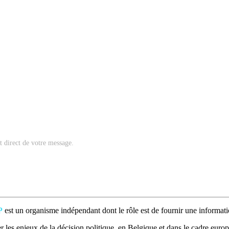
nt direct de votre message.
P
est un organisme indépendant dont le rôle est de fournir une informatio
 les enjeux de la décision politique, en Belgique et dans le cadre europé