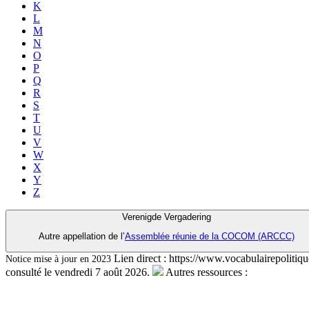
K
L
M
N
O
P
Q
R
S
T
U
V
W
X
Y
Z
Verenigde Vergadering
Autre appellation de l’
Assemblée réunie de la COCOM (ARCCC)
Lien direct :
https://www.vocabulairepolitiq
Notice mise à jour en 2023
consulté le vendredi 7 août 2026.
Autres ressources :