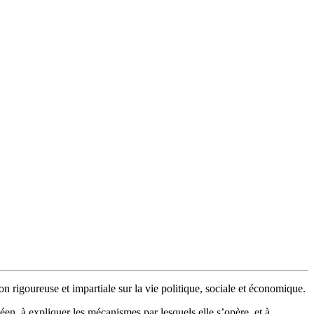
n rigoureuse et impartiale sur la vie politique, sociale et économique.
en, à expliquer les mécanismes par lesquels elle s’opère, et à