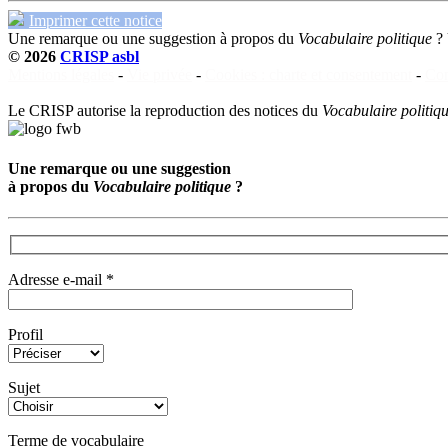
Imprimer cette notice
Une remarque ou une suggestion à propos du
Vocabulaire politique
?
© 2026
CRISP asbl
Mentions légales
-
Vie privée
-
Cookies : charte et consentement
-
Con
Le CRISP autorise la reproduction des notices du
Vocabulaire politiq
Une remarque ou une suggestion
à propos du
Vocabulaire politique
?
Adresse e-mail *
Profil
Sujet
Terme de vocabulaire