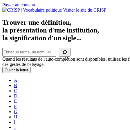
Passer au contenu
Navigation
Visiter le site du CRISP
principale
Trouver une définition,
la présentation d'une institution,
la signification d'un sigle...
Rechercher
Quand les résultats de l'auto-complétion sont disponibles, utilisez les fl
des gestes de balayage.
Ouvrir la lettre
A
B
C
D
E
F
G
H
I
J