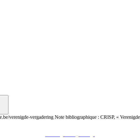
ue.be/verenigde-vergadering
Note bibliographique :
CRISP, « Verenigde
Voir sur le site du CRISP
"Verenigde Vergadering"