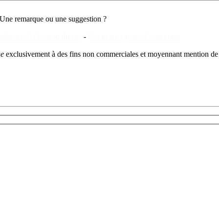
Une remarque ou une suggestion ?
ditions d'utilisation du site
-
Conditions générales de vente
ue
exclusivement à des fins non commerciales et moyennant mention de 