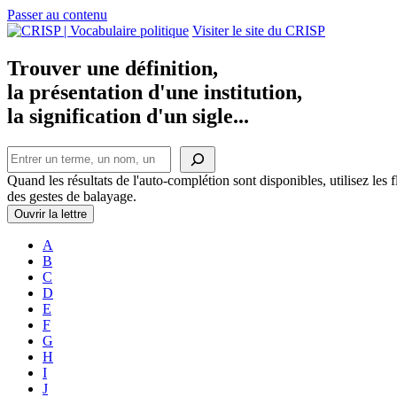
Passer au contenu
Navigation
Visiter le site du CRISP
principale
Trouver une définition,
la présentation d'une institution,
la signification d'un sigle...
Rechercher
Quand les résultats de l'auto-complétion sont disponibles, utilisez les fl
des gestes de balayage.
Ouvrir la lettre
A
B
C
D
E
F
G
H
I
J