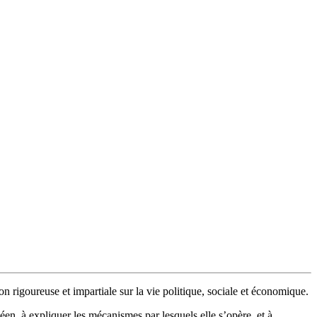
n rigoureuse et impartiale sur la vie politique, sociale et économique.
en, à expliquer les mécanismes par lesquels elle s’opère, et à