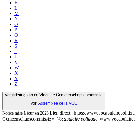
K
L
M
N
O
P
Q
R
S
T
U
V
W
X
Y
Z
Vergadering van de Vlaamse Gemeenschapscommissie
Voir
Assemblée de la VGC
Lien direct :
https://www.vocabulairepoliti
Notice mise à jour en 2023
Gemeenschapscommissie »,
Vocabulaire politique
, www.vocabulairepo