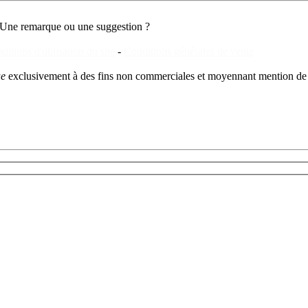
Une remarque ou une suggestion ?
ditions d'utilisation du site
-
Conditions générales de vente
ue
exclusivement à des fins non commerciales et moyennant mention de 