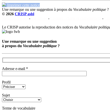
Imprimer cette notice
Une remarque ou une suggestion à propos du
Vocabulaire politique
?
© 2026
CRISP asbl
Mentions légales
-
Vie privée
-
Cookies : charte et consentement
-
Con
Le CRISP autorise la reproduction des notices du
Vocabulaire politiq
Une remarque ou une suggestion
à propos du
Vocabulaire politique
?
Adresse e-mail *
Profil
Sujet
Terme de vocabulaire