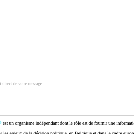
nt direct de votre message.
P
est un organisme indépendant dont le rôle est de fournir une informatio
 les enjeux de la décision politique, en Belgique et dans le cadre europé