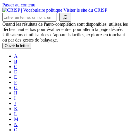
Passer au contenu
Navigation
Visiter le site du CRISP
Rechercher
principale
Quand les résultats de l'auto-complétion sont disponibles, utilisez les
flèches haut et bas pour évaluer entrer pour aller à la page désirée.
Utilisateurs et utilisatrices d‘appareils tactiles, explorez en touchant
ou par des gestes de balayage.
Ouvrir la lettre
A
B
C
D
E
F
G
H
I
J
K
L
M
N
O