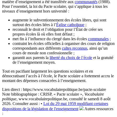
matière d’enseignement a été transférée aux
communautés
(1988).
Pour l’essentiel, la loi du Pacte scolaire, qui s’applique à tous les
niveaux d’enseignement hors université :
augmente le subventionnement des écoles libres, qui sont
surtout des écoles liées à l’
Église catholique
;
reconnaît le droit et l’obligation pour l’État de créer ses
propres écoles là où elles font défaut ;
met fin à l’influence du clergé dans les écoles
communales
;
contraint les écoles officielles à organiser des cours de religion
correspondants aux différents
cultes reconnus
, ainsi qu’un
cours de morale non confessionnelle ;
garantit aux parents la
liberté du choix de l’école
et la gratuité
de l’enseignement moyen.
Tout en pacifiant largement les questions scolaires et en
démocratisant l’accès à l’école, le Pacte scolaire a fortement accru le
montant des dépenses consacrées à l’enseignement.
Lien direct :
https://www.vocabulairepolitique.be/pacte-scolaire
Note bibliographique :
CRISP, « Pacte scolaire »,
Vocabulaire
politique
, www.vocabulairepolitique.be, consulté le samedi 8 août
2026.
Consulter aussi :
•
Loi du 29 mai 1959 modifiant certaines
dispositions de la législation de l'enseignement
Autres ressources
: