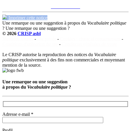
Voir sur le site du CRISP
"Pacte scolaire"
Imprimer cette notice
Une remarque ou une suggestion à propos du
Vocabulaire politique
?
Une remarque ou une suggestion ?
© 2026
CRISP asbl
Mentions légales
-
Vie privée
-
Cookies : charte et consentement
-
Conditions d'utilisation du site
-
Conditions générales de vente
Le CRISP autorise la reproduction des notices du
Vocabulaire
politique
exclusivement à des fins non commerciales et moyennant
mention de la source.
Une remarque ou une suggestion
à propos du
Vocabulaire politique
?
Adresse e-mail *
Profil