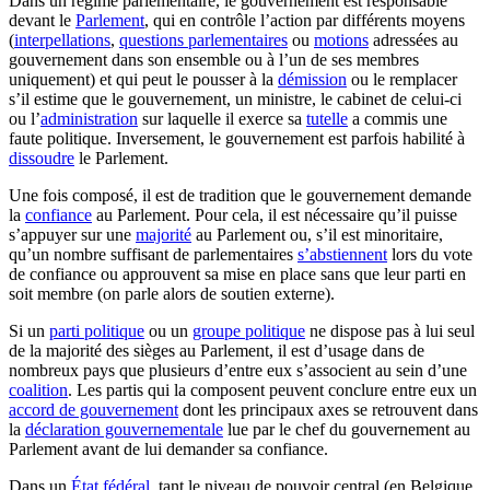
Dans un régime parlementaire, le gouvernement est responsable
devant le
Parlement
, qui en contrôle l’action par différents moyens
(
interpellations
,
questions parlementaires
ou
motions
adressées au
gouvernement dans son ensemble ou à l’un de ses membres
uniquement) et qui peut le pousser à la
démission
ou le remplacer
s’il estime que le gouvernement, un ministre, le cabinet de celui-ci
ou l’
administration
sur laquelle il exerce sa
tutelle
a commis une
faute politique. Inversement, le gouvernement est parfois habilité à
dissoudre
le Parlement.
Une fois composé, il est de tradition que le gouvernement demande
la
confiance
au Parlement. Pour cela, il est nécessaire qu’il puisse
s’appuyer sur une
majorité
au Parlement ou, s’il est minoritaire,
qu’un nombre suffisant de parlementaires
s’abstiennent
lors du vote
de confiance ou approuvent sa mise en place sans que leur parti en
soit membre (on parle alors de soutien externe).
Si un
parti politique
ou un
groupe politique
ne dispose pas à lui seul
de la majorité des sièges au Parlement, il est d’usage dans de
nombreux pays que plusieurs d’entre eux s’associent au sein d’une
coalition
. Les partis qui la composent peuvent conclure entre eux un
accord de gouvernement
dont les principaux axes se retrouvent dans
la
déclaration gouvernementale
lue par le chef du gouvernement au
Parlement avant de lui demander sa confiance.
Dans un
État fédéral
, tant le niveau de pouvoir central (en Belgique,