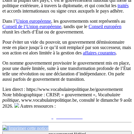
Dans la plupart des pays, c’est le gouvernement national qui mène la
politique extérieure, à travers la diplomatie, et qui conclut les
traités
et accords internationaux ou signe ceux auxquels le pays adhère.
Dans l’
Union européenne
, les gouvernements sont représentés au
Conseil de l’Union européenne
, tandis que le
Conseil européen
réunit les chefs d’État ou de gouvernement.
Pour éviter un vide du pouvoir, un gouvernement démissionnaire
reste en place jusqu’à ce qu’il soit remplacé par son successeur, mais
son action est alors limitée à la gestion des
affaires courantes
.
On nomme gouvernement provisoire le gouvernement mis en place,
pour une durée limitée, suite à une transformation profonde de l’État
telle une révolution ou une déclaration d’indépendance. On parle
aussi parfois de gouvernement de transition.
Lien direct :
https://www.vocabulairepolitique.be/gouvernement
Note bibliographique :
CRISP, « gouvernement »,
Vocabulaire
politique
, www.vocabulairepolitique.be, consulté le dimanche 9 août
2026.
Autres ressources :
Voir sur le site du CRISP
"gouvernement"
Imprimer cette notice