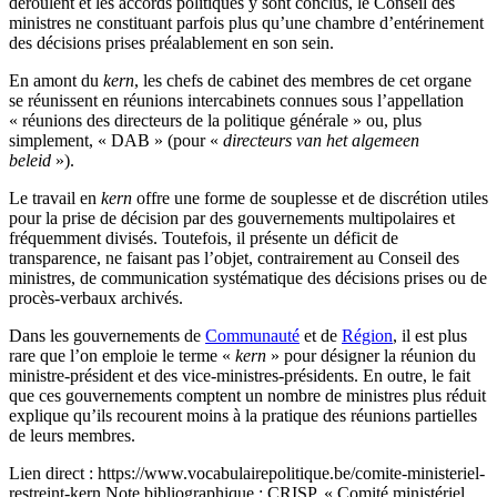
déroulent et les accords politiques y sont conclus, le Conseil des
ministres ne constituant parfois plus qu’une chambre d’entérinement
des décisions prises préalablement en son sein.
En amont du
kern
, les chefs de cabinet des membres de cet organe
se réunissent en réunions intercabinets connues sous l’appellation
« réunions des directeurs de la politique générale » ou, plus
simplement, « DAB » (pour «
directeurs van het algemeen
beleid
»).
Le travail en
kern
offre une forme de souplesse et de discrétion utiles
pour la prise de décision par des gouvernements multipolaires et
fréquemment divisés. Toutefois, il présente un déficit de
transparence, ne faisant pas l’objet, contrairement au Conseil des
ministres, de communication systématique des décisions prises ou de
procès-verbaux archivés.
Dans les gouvernements de
Communauté
et de
Région
, il est plus
rare que l’on emploie le terme «
kern
» pour désigner la réunion du
ministre-président et des vice-ministres-présidents. En outre, le fait
que ces gouvernements comptent un nombre de ministres plus réduit
explique qu’ils recourent moins à la pratique des réunions partielles
de leurs membres.
Lien direct :
https://www.vocabulairepolitique.be/comite-ministeriel-
restreint-kern
Note bibliographique :
CRISP, « Comité ministériel