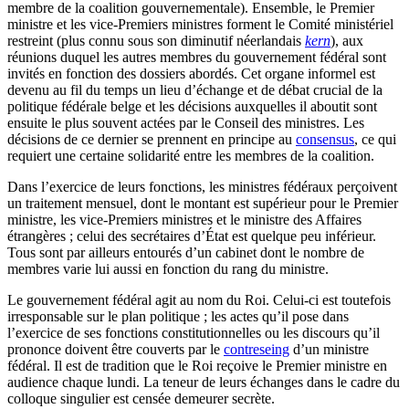
membre de la coalition gouvernementale). Ensemble, le Premier
ministre et les vice-Premiers ministres forment le Comité ministériel
restreint (plus connu sous son diminutif néerlandais
kern
), aux
réunions duquel les autres membres du gouvernement fédéral sont
invités en fonction des dossiers abordés. Cet organe informel est
devenu au fil du temps un lieu d’échange et de débat crucial de la
politique fédérale belge et les décisions auxquelles il aboutit sont
ensuite le plus souvent actées par le Conseil des ministres. Les
décisions de ce dernier se prennent en principe au
consensus
, ce qui
requiert une certaine solidarité entre les membres de la coalition.
Dans l’exercice de leurs fonctions, les ministres fédéraux perçoivent
un traitement mensuel, dont le montant est supérieur pour le Premier
ministre, les vice-Premiers ministres et le ministre des Affaires
étrangères ; celui des secrétaires d’État est quelque peu inférieur.
Tous sont par ailleurs entourés d’un cabinet dont le nombre de
membres varie lui aussi en fonction du rang du ministre.
Le gouvernement fédéral agit au nom du Roi. Celui-ci est toutefois
irresponsable sur le plan politique ; les actes qu’il pose dans
l’exercice de ses fonctions constitutionnelles ou les discours qu’il
prononce doivent être couverts par le
contreseing
d’un ministre
fédéral. Il est de tradition que le Roi reçoive le Premier ministre en
audience chaque lundi. La teneur de leurs échanges dans le cadre du
colloque singulier est censée demeurer secrète.