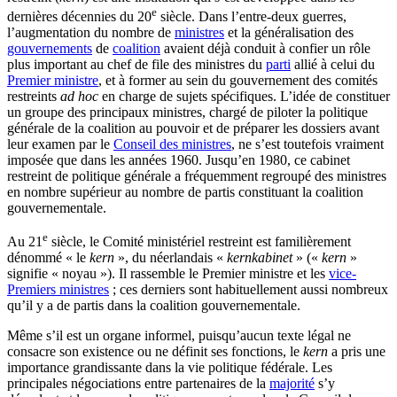
e
dernières décennies du 20
siècle. Dans l’entre-deux guerres,
l’augmentation du nombre de
ministres
et la généralisation des
gouvernements
de
coalition
avaient déjà conduit à confier un rôle
plus important au chef de file des ministres du
parti
allié à celui du
Premier ministre
, et à former au sein du gouvernement des comités
restreints
ad hoc
en charge de sujets spécifiques. L’idée de constituer
un groupe des principaux ministres, chargé de piloter la politique
générale de la coalition au pouvoir et de préparer les dossiers avant
leur examen par le
Conseil des ministres
, ne s’est toutefois vraiment
imposée que dans les années 1960. Jusqu’en 1980, ce cabinet
restreint de politique générale a fréquemment regroupé des ministres
en nombre supérieur au nombre de partis constituant la coalition
gouvernementale.
e
Au 21
siècle, le Comité ministériel restreint est familièrement
dénommé « le
kern
», du néerlandais «
kernkabinet
» («
kern
»
signifie « noyau »). Il rassemble le Premier ministre et les
vice-
Premiers ministres
; ces derniers sont habituellement aussi nombreux
qu’il y a de partis dans la coalition gouvernementale.
Même s’il est un organe informel, puisqu’aucun texte légal ne
consacre son existence ou ne définit ses fonctions, le
kern
a pris une
importance grandissante dans la vie politique fédérale. Les
principales négociations entre partenaires de la
majorité
s’y