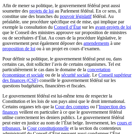
Afin de mener sa politique, le gouvernement fédéral peut aussi
soumettre des
projets de loi
au Parlement fédéral. En ce sens, il
constitue une des branches du
pouvoir législatif
fédéral. Au
préalable, une procédure spécifique est de mise, qui implique par
exemple la consultation du
Conseil d’État
sur les
avant-projets de loi
que le Conseil des ministres approuve sur proposition de ministres
ou de secrétaires d’État. Au cours de la procédure législative, le
gouvernement peut également déposer des
amendements
à une
proposition de loi
ou à un projet en cours d’examen.
Pour définir sa politique, le gouvernement fédéral peut ou, dans
certains cas, doit solliciter l’avis de certains organismes. Tel est
particulièrement le cas dans le domaine de la
concertation
économique et sociale
ou de la
sécurité sociale
. Le
Conseil supérieur
des finances (CSF)
conseille le gouvernement fédéral sur les
questions budgétaires, financières et fiscales.
Le gouvernement fédéral est lui-même tenu de respecter la
Constitution et les lois de son pays ainsi que le droit international.
Certains organes tels que la
Cour des comptes
ou l’
Inspection des
finances
veillent en particulier à ce que le gouvernement fédéral
utilise correctement les deniers publics. Le gouvernement fédéral
peut ester en justice au nom de l’État belge. Inversement, les
cours et
tribunaux
, la
Cour constitutionnelle
et la section du contentieux
administratif du Conseil d’État peuvent aussi condamner l’État