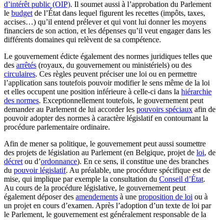
d’intérêt public (OIP)
. Il soumet aussi à l’approbation du Parlement
le
budget
de l’État dans lequel figurent les recettes (impôts, taxes,
accises…) qu’il entend prélever et qui vont lui donner les moyens
financiers de son action, et les dépenses qu’il veut engager dans les
différents domaines qui relèvent de sa compétence.
Le gouvernement édicte également des normes juridiques telles que
des
arrêtés
(royaux, du gouvernement ou ministériels) ou des
circulaires
. Ces règles peuvent préciser une loi ou en permettre
l’application sans toutefois pouvoir modifier le sens même de la loi
et elles occupent une position inférieure à celle-ci dans la
hiérarchie
des normes
. Exceptionnellement toutefois, le gouvernement peut
demander au Parlement de lui accorder les
pouvoirs spéciaux
afin de
pouvoir adopter des normes à caractère législatif en contournant la
procédure parlementaire ordinaire.
Afin de mener sa politique, le gouvernement peut aussi soumettre
des projets de législation au Parlement (en Belgique, projet de
loi
, de
décret
ou d’
ordonnance
). En ce sens, il constitue une des branches
du
pouvoir législatif
. Au préalable, une procédure spécifique est de
mise, qui implique par exemple la consultation du
Conseil d’État
.
Au cours de la procédure législative, le gouvernement peut
également déposer des
amendements
à une
proposition de loi
ou à
un projet en cours d’examen. Après l’adoption d’un texte de loi par
le Parlement, le gouvernement est généralement responsable de la