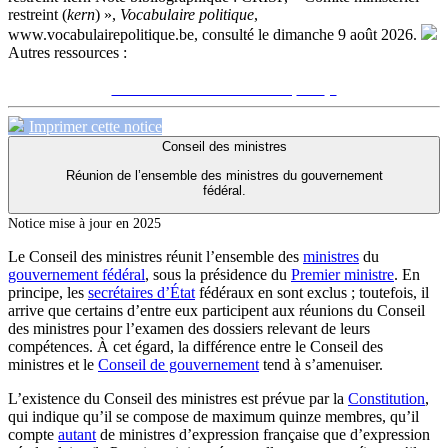
restreint (
kern
) »,
Vocabulaire politique
,
www.vocabulairepolitique.be, consulté le dimanche 9 août 2026.
Autres ressources :
Voir sur le site du CRISP
"Comité ministériel restreint (
kern
)"
Imprimer cette notice
Conseil des ministres
Réunion de l’ensemble des ministres du gouvernement
fédéral.
Notice mise à jour en 2025
Le Conseil des ministres réunit l’ensemble des
ministres
du
gouvernement fédéral
, sous la présidence du
Premier ministre
. En
principe, les
secrétaires d’État
fédéraux en sont exclus ; toutefois, il
arrive que certains d’entre eux participent aux réunions du Conseil
des ministres pour l’examen des dossiers relevant de leurs
compétences. À cet égard, la différence entre le Conseil des
ministres et le
Conseil de gouvernement
tend à s’amenuiser.
L’existence du Conseil des ministres est prévue par la
Constitution
,
qui indique qu’il se compose de maximum quinze membres, qu’il
compte
autant
de ministres d’expression française que d’expression