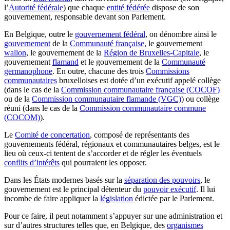
l’
Autorité fédérale
) que chaque
entité fédérée
dispose de son
gouvernement, responsable devant son Parlement.
En Belgique, outre le
gouvernement fédéral
, on dénombre ainsi le
gouvernement
de la
Communauté française
, le gouvernement
wallon
, le gouvernement de la
Région de Bruxelles-Capitale
, le
gouvernement
flamand
et le gouvernement de la
Communauté
germanophone
. En outre, chacune des trois
Commissions
communautaires
bruxelloises est dotée d’un exécutif appelé collège
(dans le cas de la
Commission communautaire française (COCOF)
ou de la
Commission communautaire flamande (VGC)
) ou collège
réuni (dans le cas de la
Commission communautaire commune
(COCOM)
).
Le
Comité de concertation
, composé de représentants des
gouvernements fédéral, régionaux et communautaires belges, est le
lieu où ceux-ci tentent de s’accorder et de régler les éventuels
conflits d’intérêts
qui pourraient les opposer.
Dans les États modernes basés sur la
séparation des pouvoirs
, le
gouvernement est le principal détenteur du
pouvoir exécutif
. Il lui
incombe de faire appliquer la
législation
édictée par le Parlement.
Pour ce faire, il peut notamment s’appuyer sur une administration et
sur d’autres structures telles que, en Belgique, des
organismes