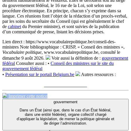
tiennent habituellement le vendredi. Elles se déroulent soit au siège
du gouvernement fédéral, le 16 rue de la Loi, soit selon une
procédure électronique. En principe, chacun s’y exprime dans sa
langue. Ces réunions font l’objet de la rédaction d’un procès-verbal,
par les soins du secrétaire du Conseil (qui est généralement le chef
de
cabinet
du Premier ministre), et sont suivies de la publication
d’un communiqué de presse, listant les décisions prises.
Lien direct :
https://www.vocabulairepolitique.be/conseil-des-
ministres
Note bibliographique :
CRISP, « Conseil des ministres »,
Vocabulaire politique
, www.vocabulairepolitique.be, consulté le
dimanche 9 août 2026.
Voir aussi la définition de :
gouvernement
fédéral
Consulter aussi :
•
Conseil des ministres sur le site du
gouvernement fédéral
•
Présentation sur le portail Belgium.be
Autres ressources :
Voir sur le site du CRISP
"Conseil des ministres"
Imprimer cette notice
gouvernement
Dans un État (ainsi que, dans le cas d’un État fédéral,
dans une entité fédérée), organe collectif chargé
d’appliquer la législation, de mener la politique générale et
de diriger l’administration.