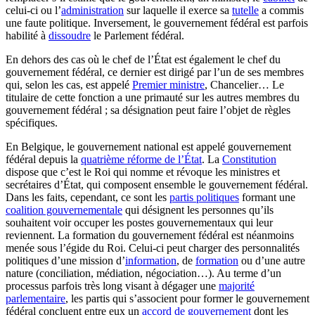
celui-ci ou l’
administration
sur laquelle il exerce sa
tutelle
a commis
une faute politique. Inversement, le gouvernement fédéral est parfois
habilité à
dissoudre
le Parlement fédéral.
En dehors des cas où le chef de l’État est également le chef du
gouvernement fédéral, ce dernier est dirigé par l’un de ses membres
qui, selon les cas, est appelé
Premier ministre
, Chancelier… Le
titulaire de cette fonction a une primauté sur les autres membres du
gouvernement fédéral ; sa désignation peut faire l’objet de règles
spécifiques.
En Belgique, le gouvernement national est appelé gouvernement
fédéral depuis la
quatrième réforme de l’État
. La
Constitution
dispose que c’est le Roi qui nomme et révoque les ministres et
secrétaires d’État, qui composent ensemble le gouvernement fédéral.
Dans les faits, cependant, ce sont les
partis politiques
formant une
coalition gouvernementale
qui désignent les personnes qu’ils
souhaitent voir occuper les postes gouvernementaux qui leur
reviennent. La formation du gouvernement fédéral est néanmoins
menée sous l’égide du Roi. Celui-ci peut charger des personnalités
politiques d’une mission d’
information
, de
formation
ou d’une autre
nature (conciliation, médiation, négociation…). Au terme d’un
processus parfois très long visant à dégager une
majorité
parlementaire
, les partis qui s’associent pour former le gouvernement
fédéral concluent entre eux un
accord de gouvernement
dont les