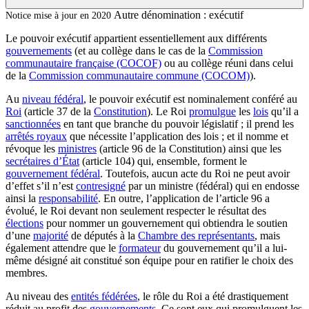
Autre dénomination :
exécutif
Notice mise à jour en 2020
Le pouvoir exécutif appartient essentiellement aux différents
gouvernements
(et au collège dans le cas de la
Commission
communautaire française (COCOF)
ou au collège réuni dans celui
de la
Commission communautaire commune (COCOM)
).
Au
niveau fédéral
, le pouvoir exécutif est nominalement conféré au
Roi
(article 37 de la
Constitution
). Le Roi
promulgue
les
lois
qu’il a
sanctionnées
en tant que branche du pouvoir législatif ; il prend les
arrêtés royaux
que nécessite l’application des lois ; et il nomme et
révoque les
ministres
(article 96 de la Constitution) ainsi que les
secrétaires d’État
(article 104) qui, ensemble, forment le
gouvernement fédéral
. Toutefois, aucun acte du Roi ne peut avoir
d’effet s’il n’est
contresigné
par un ministre (fédéral) qui en endosse
ainsi la
responsabilité
. En outre, l’application de l’article 96 a
évolué, le Roi devant non seulement respecter le résultat des
élections
pour nommer un gouvernement qui obtiendra le soutien
d’une
majorité
de députés à la
Chambre des représentants
, mais
également attendre que le
formateur
du gouvernement qu’il a lui-
même désigné ait constitué son équipe pour en ratifier le choix des
membres.
Au niveau des
entités fédérées
, le rôle du Roi a été drastiquement
réduit au profit des
gouvernements
. Ce sont eux qui promulguent les