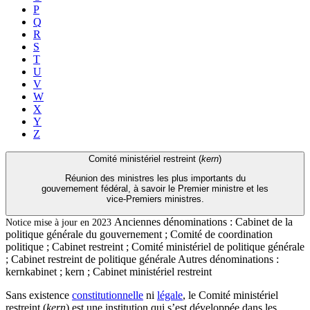
P
Q
R
S
T
U
V
W
X
Y
Z
Comité ministériel restreint (
kern
)
Réunion des ministres les plus importants du
gouvernement fédéral, à savoir le Premier ministre et les
vice-Premiers ministres.
Anciennes dénominations :
Cabinet de la
Notice mise à jour en 2023
politique générale du gouvernement ; Comité de coordination
politique ; Cabinet restreint ; Comité ministériel de politique générale
; Cabinet restreint de politique générale
Autres dénominations :
kernkabinet ; kern ; Cabinet ministériel restreint
Sans existence
constitutionnelle
ni
légale
, le Comité ministériel
restreint (
kern
) est une institution qui s’est développée dans les