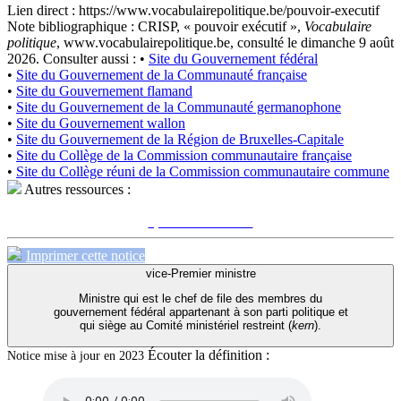
Lien direct :
https://www.vocabulairepolitique.be/pouvoir-executif
Note bibliographique :
CRISP, « pouvoir exécutif »,
Vocabulaire
politique
, www.vocabulairepolitique.be, consulté le dimanche 9 août
2026.
Consulter aussi :
•
Site du Gouvernement fédéral
•
Site du Gouvernement de la Communauté française
•
Site du Gouvernement flamand
•
Site du Gouvernement de la Communauté germanophone
•
Site du Gouvernement wallon
•
Site du Gouvernement de la Région de Bruxelles-Capitale
•
Site du Collège de la Commission communautaire française
•
Site du Collège réuni de la Commission communautaire commune
Autres ressources :
Voir sur le site du CRISP
"pouvoir exécutif"
Imprimer cette notice
vice-Premier ministre
Ministre qui est le chef de file des membres du
gouvernement fédéral appartenant à son parti politique et
qui siège au Comité ministériel restreint (
kern
).
Écouter la définition :
Notice mise à jour en 2023