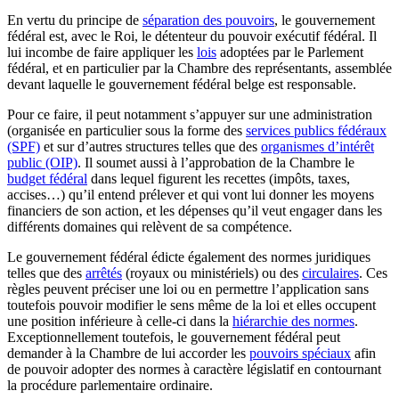
En vertu du principe de
séparation des pouvoirs
, le gouvernement
fédéral est, avec le Roi, le détenteur du pouvoir exécutif fédéral. Il
lui incombe de faire appliquer les
lois
adoptées par le Parlement
fédéral, et en particulier par la Chambre des représentants, assemblée
devant laquelle le gouvernement fédéral belge est responsable.
Pour ce faire, il peut notamment s’appuyer sur une administration
(organisée en particulier sous la forme des
services publics fédéraux
(SPF)
et sur d’autres structures telles que des
organismes d’intérêt
public (OIP)
. Il soumet aussi à l’approbation de la Chambre le
budget fédéral
dans lequel figurent les recettes (impôts, taxes,
accises…) qu’il entend prélever et qui vont lui donner les moyens
financiers de son action, et les dépenses qu’il veut engager dans les
différents domaines qui relèvent de sa compétence.
Le gouvernement fédéral édicte également des normes juridiques
telles que des
arrêtés
(royaux ou ministériels) ou des
circulaires
. Ces
règles peuvent préciser une loi ou en permettre l’application sans
toutefois pouvoir modifier le sens même de la loi et elles occupent
une position inférieure à celle-ci dans la
hiérarchie des normes
.
Exceptionnellement toutefois, le gouvernement fédéral peut
demander à la Chambre de lui accorder les
pouvoirs spéciaux
afin
de pouvoir adopter des normes à caractère législatif en contournant
la procédure parlementaire ordinaire.