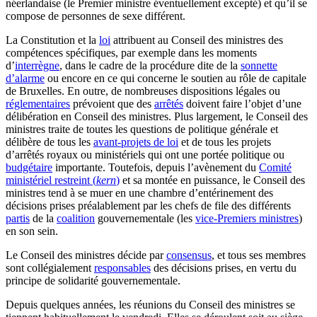
néerlandaise (le Premier ministre éventuellement excepté) et qu’il se
compose de personnes de sexe différent.
La Constitution et la
loi
attribuent au Conseil des ministres des
compétences spécifiques, par exemple dans les moments
d’
interrègne
, dans le cadre de la procédure dite de la
sonnette
d’alarme
ou encore en ce qui concerne le soutien au rôle de capitale
de Bruxelles. En outre, de nombreuses dispositions légales ou
réglementaires
prévoient que des
arrêtés
doivent faire l’objet d’une
délibération en Conseil des ministres. Plus largement, le Conseil des
ministres traite de toutes les questions de politique générale et
délibère de tous les
avant-projets de loi
et de tous les projets
d’arrêtés royaux ou ministériels qui ont une portée politique ou
budgétaire
importante. Toutefois, depuis l’avènement du
Comité
ministériel restreint (
kern
)
et sa montée en puissance, le Conseil des
ministres tend à se muer en une chambre d’entérinement des
décisions prises préalablement par les chefs de file des différents
partis
de la
coalition
gouvernementale (les
vice-Premiers ministres
)
en son sein.
Le Conseil des ministres décide par
consensus
, et tous ses membres
sont collégialement
responsables
des décisions prises, en vertu du
principe de solidarité gouvernementale.
Depuis quelques années, les réunions du Conseil des ministres se