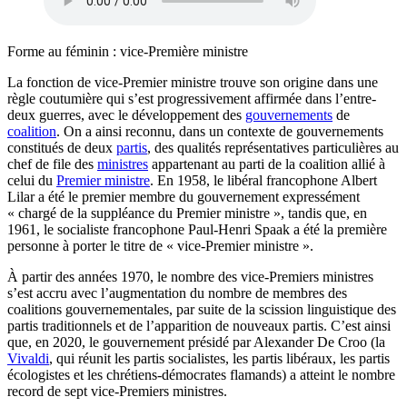
Forme au féminin :
vice-Première ministre
La fonction de vice-Premier ministre trouve son origine dans une
règle coutumière qui s’est progressivement affirmée dans l’entre-
deux guerres, avec le développement des
gouvernements
de
coalition
. On a ainsi reconnu, dans un contexte de gouvernements
constitués de deux
partis
, des qualités représentatives particulières au
chef de file des
ministres
appartenant au parti de la coalition allié à
celui du
Premier ministre
. En 1958, le libéral francophone Albert
Lilar a été le premier membre du gouvernement expressément
« chargé de la suppléance du Premier ministre », tandis que, en
1961, le socialiste francophone Paul-Henri Spaak a été la première
personne à porter le titre de « vice-Premier ministre ».
À partir des années 1970, le nombre des vice-Premiers ministres
s’est accru avec l’augmentation du nombre de membres des
coalitions gouvernementales, par suite de la scission linguistique des
partis traditionnels et de l’apparition de nouveaux partis. C’est ainsi
que, en 2020, le gouvernement présidé par Alexander De Croo (la
Vivaldi
, qui réunit les partis socialistes, les partis libéraux, les partis
écologistes et les chrétiens-démocrates flamands) a atteint le nombre
record de sept vice-Premiers ministres.