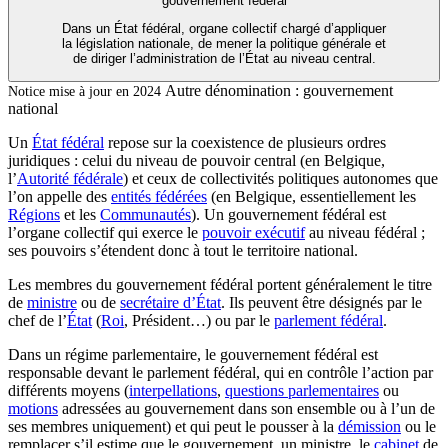
gouvernement fédéral
Dans un État fédéral, organe collectif chargé d’appliquer
la législation nationale, de mener la politique générale et
de diriger l’administration de l’État au niveau central.
Autre dénomination :
gouvernement
Notice mise à jour en 2024
national
Un
État fédéral
repose sur la coexistence de plusieurs ordres
juridiques : celui du niveau de pouvoir central (en Belgique,
l’
Autorité fédérale
) et ceux de collectivités politiques autonomes que
l’on appelle des
entités fédérées
(en Belgique, essentiellement les
Régions
et les
Communautés
). Un gouvernement fédéral est
l’organe collectif qui exerce le
pouvoir exécutif
au niveau fédéral ;
ses pouvoirs s’étendent donc à tout le territoire national.
Les membres du gouvernement fédéral portent généralement le titre
de
ministre
ou de
secrétaire d’État
. Ils peuvent être désignés par le
chef de l’
État
(
Roi
, Président…) ou par le
parlement fédéral
.
Dans un régime parlementaire, le gouvernement fédéral est
responsable devant le parlement fédéral, qui en contrôle l’action par
différents moyens (
interpellations
,
questions parlementaires
ou
motions
adressées au gouvernement dans son ensemble ou à l’un de
ses membres uniquement) et qui peut le pousser à la
démission
ou le
remplacer s’il estime que le gouvernement, un ministre, le
cabinet
de