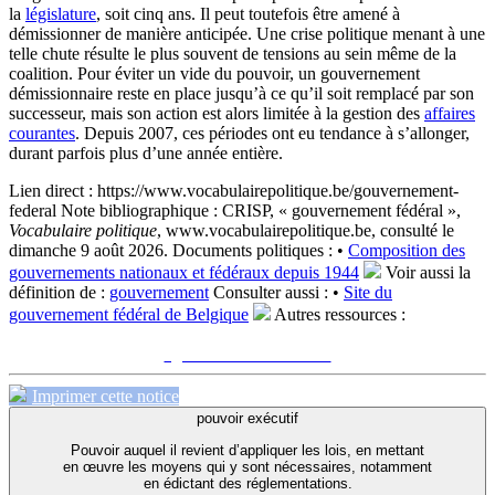
la
législature
, soit cinq ans. Il peut toutefois être amené à
démissionner de manière anticipée. Une crise politique menant à une
telle chute résulte le plus souvent de tensions au sein même de la
coalition. Pour éviter un vide du pouvoir, un gouvernement
démissionnaire reste en place jusqu’à ce qu’il soit remplacé par son
successeur, mais son action est alors limitée à la gestion des
affaires
courantes
. Depuis 2007, ces périodes ont eu tendance à s’allonger,
durant parfois plus d’une année entière.
Lien direct :
https://www.vocabulairepolitique.be/gouvernement-
federal
Note bibliographique :
CRISP, « gouvernement fédéral »,
Vocabulaire politique
, www.vocabulairepolitique.be, consulté le
dimanche 9 août 2026.
Documents politiques :
•
Composition des
gouvernements nationaux et fédéraux depuis 1944
Voir aussi la
définition de :
gouvernement
Consulter aussi :
•
Site du
gouvernement fédéral de Belgique
Autres ressources :
Voir sur le site du CRISP
"gouvernement fédéral"
Imprimer cette notice
pouvoir exécutif
Pouvoir auquel il revient d’appliquer les lois, en mettant
en œuvre les moyens qui y sont nécessaires, notamment
en édictant des réglementations.