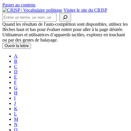
Passer au contenu
Navigation
Visiter le site du CRISP
Rechercher
principale
Quand les résultats de l'auto-complétion sont disponibles, utilisez les
flèches haut et bas pour évaluer entrer pour aller à la page désirée.
Utilisateurs et utilisatrices d‘appareils tactiles, explorez en touchant
ou par des gestes de balayage.
Ouvrir la lettre
A
B
C
D
E
F
G
H
I
J
K
L
M
N
O