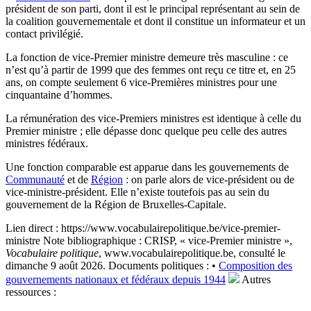
président de son parti, dont il est le principal représentant au sein de
la coalition gouvernementale et dont il constitue un informateur et un
contact privilégié.
La fonction de vice-Premier ministre demeure très masculine : ce
n’est qu’à partir de 1999 que des femmes ont reçu ce titre et, en 25
ans, on compte seulement 6 vice-Premières ministres pour une
cinquantaine d’hommes.
La rémunération des vice-Premiers ministres est identique à celle du
Premier ministre ; elle dépasse donc quelque peu celle des autres
ministres fédéraux.
Une fonction comparable est apparue dans les gouvernements de
Communauté
et de
Région
: on parle alors de vice-président ou de
vice-ministre-président. Elle n’existe toutefois pas au sein du
gouvernement de la Région de Bruxelles-Capitale.
Lien direct :
https://www.vocabulairepolitique.be/vice-premier-
ministre
Note bibliographique :
CRISP, « vice-Premier ministre »,
Vocabulaire politique
, www.vocabulairepolitique.be, consulté le
dimanche 9 août 2026.
Documents politiques :
•
Composition des
gouvernements nationaux et fédéraux depuis 1944
Autres
ressources :
Voir sur le site du CRISP