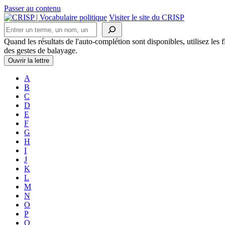
Passer au contenu
Navigation
Visiter le site du CRISP
Rechercher
principale
Quand les résultats de l'auto-complétion sont disponibles, utilisez les fl
des gestes de balayage.
Ouvrir la lettre
A
B
C
D
E
F
G
H
I
J
K
L
M
N
O
P
Q