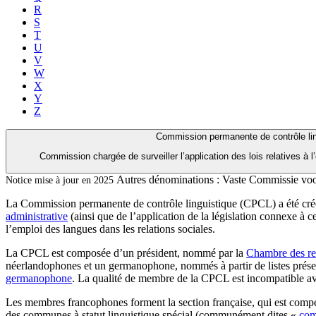
R
S
T
U
V
W
X
Y
Z
Commission permanente de contrôle li
Commission chargée de surveiller l’application des lois relatives à 
Autres dénominations :
Vaste Commissie voo
Notice mise à jour en 2025
La Commission permanente de contrôle linguistique (CPCL) a été créée
administrative
(ainsi que de l’application de la législation connexe à ces
l’emploi des langues dans les relations sociales.
La CPCL est composée d’un président, nommé par la
Chambre des re
néerlandophones et un germanophone, nommés à partir de listes prése
germanophone
. La qualité de membre de la CPCL est incompatible a
Les membres francophones forment la section française, qui est compéte
des communes à statut linguistique spécial (communément dites «
com