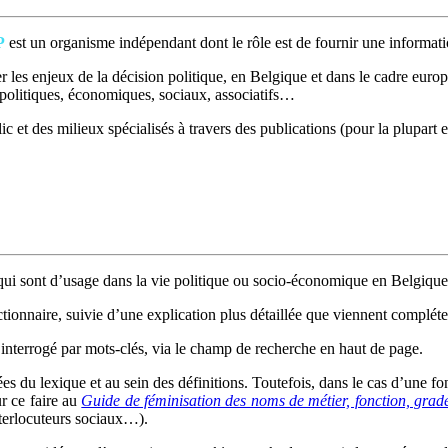
P
est un organisme indépendant dont le rôle est de fournir une informatio
 les enjeux de la décision politique, en Belgique et dans le cadre europé
t politiques, économiques, sociaux, associatifs…
c et des milieux spécialisés à travers des publications (pour la plupart e
ui sont d’usage dans la vie politique ou socio-économique en Belgique
ctionnaire, suivie d’une explication plus détaillée que viennent compléter
interrogé par mots-clés, via le champ de recherche en haut de page.
rées du lexique et au sein des définitions. Toutefois, dans le cas d’une 
ur ce faire au
Guide de féminisation des noms de métier, fonction, grade
interlocuteurs sociaux…).