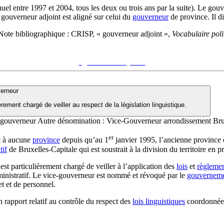
uel entre 1997 et 2004, tous les deux ou trois ans par la suite). Le gou
u gouverneur adjoint est aligné sur celui du
gouverneur
de province. Il d
Note bibliographique :
CRISP, « gouverneur adjoint »,
Vocabulaire poli
Voir sur le site du CRISP
"gouverneur adjoint"
erneur
rement chargé de veiller au respect de la législation linguistique.
-gouverneur
Autre dénomination :
Vice-Gouverneur arrondissement Bru
er
t à aucune
province
depuis qu’au 1
janvier 1995, l’ancienne province
tif
de Bruxelles-Capitale qui est soustrait à la division du territoire en p
st particulièrement chargé de veiller à l’application des
lois
et
règleme
nistratif. Le vice-gouverneur est nommé et révoqué par le
gouverneme
t et de personnel.
 rapport relatif au contrôle du respect des
lois linguistiques
coordonnées