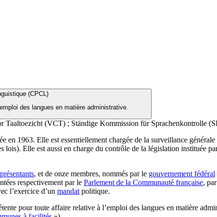
nguistique (CPCL)
l’emploi des langues en matière administrative.
r Taaltoezicht (VCT) ; Ständige Kommission für Sprachenkontrolle 
 en 1963. Elle est essentiellement chargée de la surveillance générale 
 lois). Elle est aussi en charge du contrôle de la législation instituée pa
présentants
, et de onze membres, nommés par le
gouvernement fédéral
ntées respectivement par le
Parlement de la Communauté française
, pa
vec l’exercice d’un
mandat
politique.
nte pour toute affaire relative à l’emploi des langues en matière admin
munes à facilités
»).