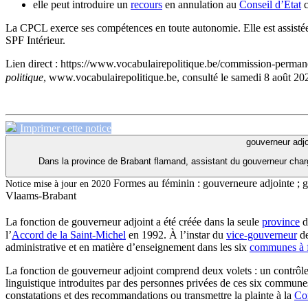
elle peut introduire un
recours
en annulation au
Conseil d’État
c
La CPCL exerce ses compétences en toute autonomie. Elle est assistée
SPF Intérieur.
Lien direct :
https://www.vocabulairepolitique.be/commission-permane
politique
, www.vocabulairepolitique.be, consulté le samedi 8 août 20
Imprimer cette notice
gouverneur adjo
Dans la province de Brabant flamand, assistant du gouverneur chargé d
Formes au féminin :
gouverneure adjointe ; 
Notice mise à jour en 2020
Vlaams-Brabant
La fonction de gouverneur adjoint a été créée dans la seule
province
d
l’
Accord de la Saint-Michel
en 1992. À l’instar du
vice-gouverneur
de
administrative et en matière d’enseignement dans les six
communes à f
La fonction de gouverneur adjoint comprend deux volets : un contrôle
linguistique introduites par des personnes privées de ces six communes.
constatations et des recommandations ou transmettre la plainte à la
Co