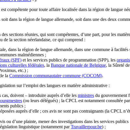
st compétente pour toute affaire localisée dans la région de langue née
soit dans la région de langue allemande, soit dans une des deux commun
sections réunies, qui sont compétentes, d’une part, pour les matières re
ou de la section néerlandaise, ce qui comprend :
itale, dans la région de langue allemande, dans une commune à facilités 
 communes malmédiennes ;
déraux (SPF)
et les services publics de programmation (SPP), les
organis
tions culturelles fédérales
, la
Banque nationale de Belgique
, la Sûreté de 
Proximus, etc.) ;
 de la
Commission communautaire commune (COCOM)
.
islation sur l’emploi des langues en matière administrative :
 cas, doivent – introduire auprès d’elle les
ministres
du gouvernement f
ourgmestres
(ou leurs délégués) ; la CPCL est notamment consultée par 
ments publics ;
t déposées auprès d’elle ; ces avis ne sont pas contraignants (la CPCL n’
avis ou d’une plainte, mener des investigations dans les services publics 
 législation linguistique (notamment par
Travaillerpour.be
) ;