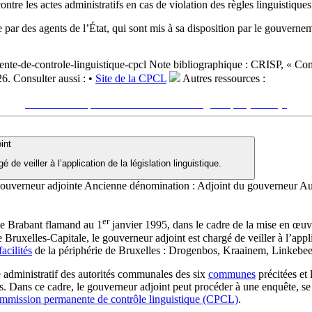
ontre les actes administratifs en cas de violation des règles linguistiques
 par des agents de l’État, qui sont mis à sa disposition par le gouver
nte-de-controle-linguistique-cpcl
Note bibliographique :
CRISP, « Comm
26.
Consulter aussi :
•
Site de la CPCL
Autres ressources :
Voir sur le site du CRISP
"Commission permanente de contrôle linguistique (CPCL)"
int
e veiller à l’application de la législation linguistique.
gouverneur adjointe
Ancienne dénomination :
Adjoint du gouverneur
Au
er
e Brabant flamand au 1
janvier 1995, dans le cadre de la mise en œuv
 Bruxelles-Capitale, le gouverneur adjoint est chargé de veiller à l’app
acilités
de la périphérie de Bruxelles : Drogenbos, Kraainem, Link
 administratif des autorités communales des six
communes
précitées et 
 Dans ce cadre, le gouverneur adjoint peut procéder à une enquête, se po
mmission permanente de contrôle linguistique (CPCL)
.