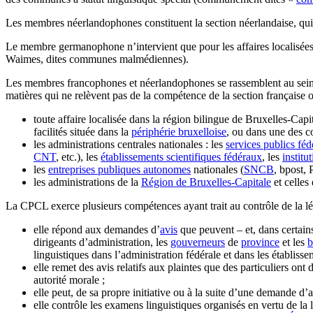
Les membres néerlandophones constituent la section néerlandaise, qui e
Le membre germanophone n’intervient que pour les affaires localisées 
Waimes, dites communes malmédiennes).
Les membres francophones et néerlandophones se rassemblent au sein des 
matières qui ne relèvent pas de la compétence de la section française 
toute affaire localisée dans la région bilingue de Bruxelles-Cap
facilités située dans la
périphérie bruxelloise
, ou dans une des
les administrations centrales nationales : les
services publics fé
CNT
, etc.), les
établissements scientifiques fédéraux
, les
institu
les
entreprises publiques autonomes
nationales (
SNCB
, bpost, 
les administrations de la
Région de Bruxelles-Capitale
et celles
La CPCL exerce plusieurs compétences ayant trait au contrôle de la lég
elle répond aux demandes d’
avis
que peuvent – et, dans certains
dirigeants d’administration, les
gouverneurs
de
province
et les
b
linguistiques dans l’administration fédérale et dans les établisse
elle remet des avis relatifs aux plaintes que des particuliers on
autorité morale ;
elle peut, de sa propre initiative ou à la suite d’une demande d’
elle contrôle les examens linguistiques organisés en vertu de la