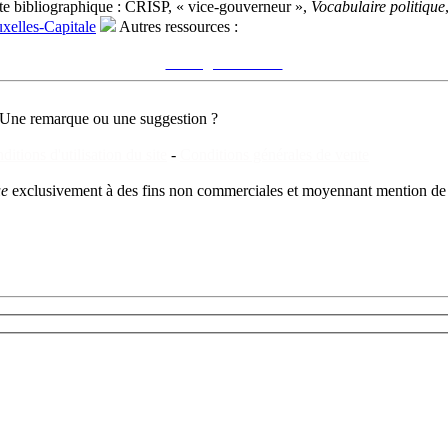
e bibliographique :
CRISP, « vice-gouverneur »,
Vocabulaire politique
xelles-Capitale
Autres ressources :
Voir sur le site du CRISP
"vice-gouverneur"
Une remarque ou une suggestion ?
ditions d'utilisation du site
-
Conditions générales de vente
ue
exclusivement à des fins non commerciales et moyennant mention de 