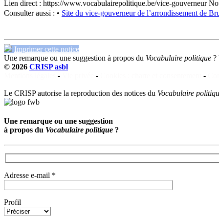
Lien direct :
https://www.vocabulairepolitique.be/vice-gouverneur
Not
Consulter aussi :
•
Site du vice-gouverneur de l’arrondissement de Bru
Imprimer cette notice
Une remarque ou une suggestion à propos du
Vocabulaire politique
?
© 2026
CRISP asbl
Mentions légales
-
Vie privée
-
Cookies : charte et consentement
-
Con
Le CRISP autorise la reproduction des notices du
Vocabulaire politiq
Une remarque ou une suggestion
à propos du
Vocabulaire politique
?
Adresse e-mail *
Profil