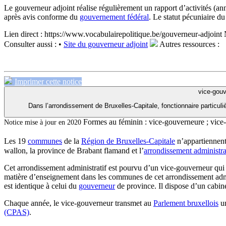
Le gouverneur adjoint réalise régulièrement un rapport d’activités (ann
après avis conforme du
gouvernement fédéral
. Le statut pécuniaire d
Lien direct :
https://www.vocabulairepolitique.be/gouverneur-adjoint
Consulter aussi :
•
Site du gouverneur adjoint
Autres ressources :
Imprimer cette notice
vice-gouv
Dans l’arrondissement de Bruxelles-Capitale, fonctionnaire particuliè
Formes au féminin :
vice-gouverneure ; vice
Notice mise à jour en 2020
Les 19
communes
de la
Région de Bruxelles-Capitale
n’appartiennen
wallon, la province de Brabant flamand et l’
arrondissement administra
Cet arrondissement administratif est pourvu d’un vice-gouverneur qui e
matière d’enseignement dans les communes de cet arrondissement admi
est identique à celui du
gouverneur
de province. Il dispose d’un cabine
Chaque année, le vice-gouverneur transmet au
Parlement bruxellois
un
(CPAS)
.