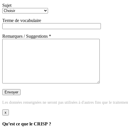
Sujet
Terme de vocabulaire
Remarques / Suggestions *
Les données renseignées ne seront pas utilisées à d'autres fins que le traiteme
x
Qu’est ce que le CRISP ?