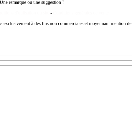
Une remarque ou une suggestion ?
ditions d'utilisation du site
-
Conditions générales de vente
ue
exclusivement à des fins non commerciales et moyennant mention de 