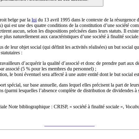
droit belge par la
loi
du 13 avril 1995 dans le contexte de la résurgence de
s) qui est une des quatre conditions de la constitution d’une société comm
etirent aucun, selon les dispositions précisées dans leurs statuts. Il exi
 plus naturellement aux caractéristiques d’une société à finalité sociale
sus de leur objet social (qui définit les activités réalisées) un but social q
statutaires :
availleurs d’acquérir la qualité d’associé et donc de prendre part aux dé
 par associé (5 % pour les membres du personnel) ;
ion, le boni éventuel sera affecté à une autre entité dont le but social es
rt spécial, sur base annuelle, dans lequel elles précisent la part de leur
ions (parmi lesquelles l’absence complète de distribution de dividendes à
ciale
Note bibliographique :
CRISP, « société à finalité sociale »,
Vocabu
Voir sur le site du CRISP
"société à finalité sociale"