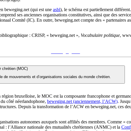
 en beweging.net (qui est une
asbl
), le schéma est partiellement différen
prend ses anciennes organisations constitutives, ainsi que des service
tionaal Comité (IC). En outre, beweging.net compte des « partenaires ass
bibliographique :
CRISP, « beweging.net »,
Vocabulaire politique
, www
Voir sur le site du CRISP
"beweging.net"
 chrétien (MOC)
e de mouvements et d’organisations sociales du monde chrétien.
 en région bruxelloise, le MOC est la composante francophone et germ
t, du côté néerlandophone,
beweging.net (anciennement, l’ACW)
. Jusq
rs structures. Depuis la transformation de l’ACW en beweging.net, ces d
nisations autonomes auxquels sont affiliés des membres. Comme « cou
onal : l’Alliance nationale des mutualités chrétiennes (ANMC) et la
Confé