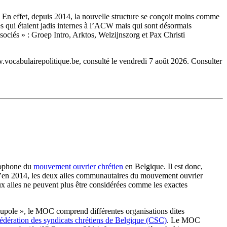
t. En effet, depuis 2014, la nouvelle structure se conçoit moins comme
s qui étaient jadis internes à l’ACW mais qui sont désormais
ociés » : Groep Intro, Arktos, Welzijnszorg et Pax Christi
.vocabulairepolitique.be, consulté le vendredi 7 août 2026.
Consulter
anophone du
mouvement ouvrier chrétien
en Belgique. Il est donc,
u’en 2014, les deux ailes communautaires du mouvement ouvrier
eux ailes ne peuvent plus être considérées comme les exactes
pole », le MOC comprend différentes organisations dites
dération des syndicats chrétiens de Belgique (CSC)
. Le MOC