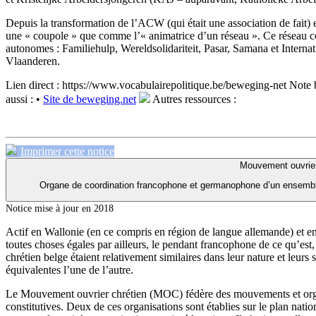
Depuis la transformation de l’ACW (qui était une association de fait)
une « coupole » que comme l’« animatrice d’un réseau ». Ce réseau com
autonomes : Familiehulp, Wereldsolidariteit, Pasar, Samana et Interna
Vlaanderen.
Lien direct :
https://www.vocabulairepolitique.be/beweging-net
Note 
aussi :
•
Site de beweging.net
Autres ressources :
Imprimer cette notice
Mouvement ouvrier
Organe de coordination francophone et germanophone d’un ensembl
Notice mise à jour en 2018
Actif en Wallonie (en ce compris en région de langue allemande) et
toutes choses égales par ailleurs, le pendant francophone de ce qu’es
chrétien belge étaient relativement similaires dans leur nature et leu
équivalentes l’une de l’autre.
Le Mouvement ouvrier chrétien (MOC) fédère des mouvements et orga
constitutives. Deux de ces organisations sont établies sur le plan nati