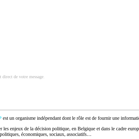
nt direct de votre message.
P
est un organisme indépendant dont le rôle est de fournir une informatio
 les enjeux de la décision politique, en Belgique et dans le cadre europé
t politiques, économiques, sociaux, associatifs…