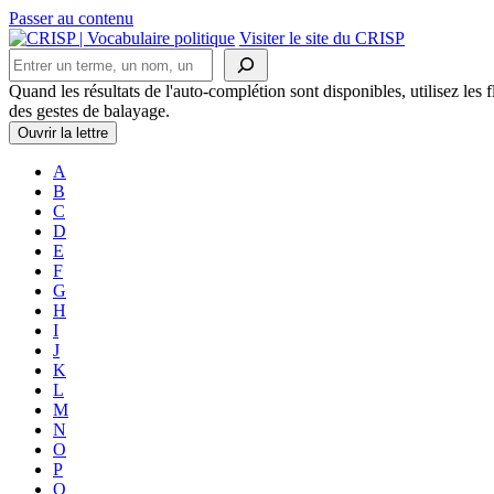
Passer au contenu
Navigation
Visiter le site du CRISP
Rechercher
principale
Quand les résultats de l'auto-complétion sont disponibles, utilisez les fl
des gestes de balayage.
Ouvrir la lettre
A
B
C
D
E
F
G
H
I
J
K
L
M
N
O
P
Q