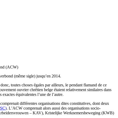
bond (ACW)
verbond (même sigle) jusqu’en 2014.
 donc, toutes choses égales par ailleurs, le pendant flamand de ce
uvement ouvrier chrétien belge étaient relativement similaires dans
 exactes équivalentes l’une de l’autre.
prenait différentes organisations dites constitutives, dont deux
CSC)
. L’ACW comprenait alors aussi des organisations socio-
e Arbeidersvrouwen – KAV), Kristelijke Werknemersbeweging (KWB)