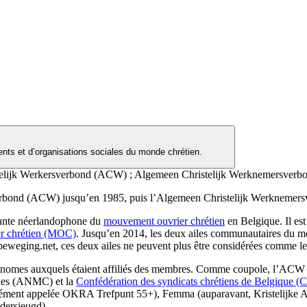
ts et d’organisations sociales du monde chrétien.
elijk Werkersverbond (ACW) ; Algemeen Christelijk Werknemersver
verbond (ACW) jusqu’en 1985, puis l’Algemeen Christelijk Werknemers
osante néerlandophone du
mouvement ouvrier chrétien
en Belgique. Il est
r chrétien (MOC)
. Jusqu’en 2014, les deux ailes communautaires du mo
beweging.net, ces deux ailes ne peuvent plus être considérées comme les
omes auxquels étaient affiliés des membres. Comme coupole, l’ACW com
ennes (ANMC) et la
Confédération des syndicats chrétiens de Belgique (
unément appelée OKRA Trefpunt 55+), Femma (auparavant, Kristelijk
dersjeugd).