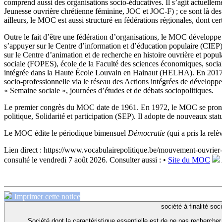
comprend aussi des organisations socio-éducatives. Il s’agit actuelle
Jeunesse ouvrière chrétienne féminine, JOC et JOC-F) ; ce sont là 
ailleurs, le MOC est aussi structuré en fédérations régionales, dont cer
Outre le fait d’être une fédération d’organisations, le MOC développe
s’appuyer sur le Centre d’information et d’éducation populaire (CIEP),
sur le Centre d’animation et de recherche en histoire ouvrière et pop
sociale (FOPES), école de la Faculté des sciences économiques, sociale
intégrée dans la Haute École Louvain en Hainaut (HELHA). En 2017, l
socio-professionnelle via le réseau des Actions intégrées de dévelo
« Semaine sociale », journées d’études et de débats sociopolitiques.
Le premier congrès du MOC date de 1961. En 1972, le MOC se prononce 
politique, Solidarité et participation (SEP). Il adopte de nouveaux stat
Le MOC édite le périodique bimensuel
Démocratie
(qui a pris la re
Lien direct :
https://www.vocabulairepolitique.be/mouvement-ouvrier
consulté le vendredi 7 août 2026.
Consulter aussi :
•
Site du MOC
Imprimer cette notice
société à finalité soc
Société dont la caractéristique essentielle est de ne pas rechercher