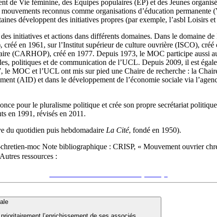
ment de Vie féminine, des Équipes populaires (EP) et des Jeunes organis
des mouvements reconnus comme organisations d’éducation permanente (
taines développent des initiatives propres (par exemple, l’asbl Loisirs e
 des initiatives et actions dans différents domaines. Dans le domaine de
 créé en 1961, sur l’Institut supérieur de culture ouvrière (ISCO), créé
ulaire (CARHOP), créé en 1977. Depuis 1973, le MOC participe aussi au 
s, politiques et de communication de l’UCL. Depuis 2009, il est égaleme
e MOC et l’UCL ont mis sur pied une Chaire de recherche : la Chaire Tr
ppement (AID) et dans le développement de l’économie sociale via l’age
pour le pluralisme politique et crée son propre secrétariat politique
uts en 1991, révisés en 2011.
lève du quotidien puis hebdomadaire
La Cité
, fondé en 1950).
-chretien-moc
Note bibliographique :
CRISP, « Mouvement ouvrier chr
Autres ressources :
Voir sur le site du CRISP
"Mouvement ouvrier chrétien (MOC)"
iale
 prioritairement l’enrichissement de ses associés.