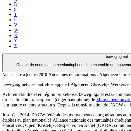
R
S
T
U
V
W
X
Y
Z
beweging.net
Organe de coordination néerlandophone d’un ensemble de mouvemen
Anciennes dénominations :
Algemeen Christ
Notice mise à jour en 2018
beweging.net s’est autrefois appelé l’Algemeen Christelijk Werkers
Actif en Flandre et en région bruxelloise, beweging.net est la comp
qu’est, du côté francophone (et germanophone), le
Mouvement ouvrie
leur nature et leurs structures. Depuis la transformation de l’ACW en 
Jusqu’en 2014, l’ACW fédérait des mouvements et organisations auton
établies au plan national : l’Alliance nationale des mutualités chréti
éducatives : Open, Kristelijk, Respectvol en Actief (OKRA, comm
et Kristelijke Arbeidersjongeren (KAJ – auparavant, Katholieke Arbei