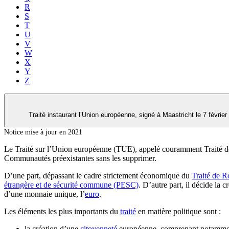
R
S
T
U
V
W
X
Y
Z
Traité instaurant l’Union européenne, signé à Maastricht le 7 févr
Notice mise à jour en 2021
Le Traité sur l’Union européenne (TUE), appelé couramment Traité de M
Communautés préexistantes sans les supprimer.
D’une part, dépassant le cadre strictement économique du
Traité de 
étrangère et de sécurité commune (PESC)
. D’autre part, il décide l
d’une monnaie unique, l’
euro
.
Les éléments les plus importants du
traité
en matière politique sont :
la création d’une
citoyenneté
européenne, comprenant notamment l