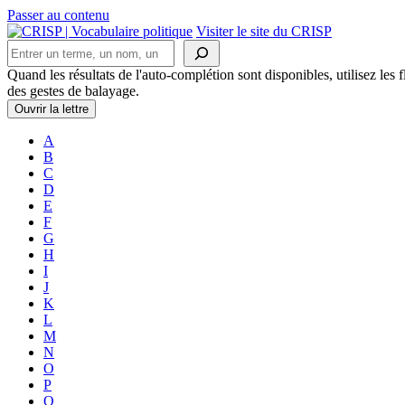
Passer au contenu
Navigation
Visiter le site du CRISP
Rechercher
principale
Quand les résultats de l'auto-complétion sont disponibles, utilisez les fl
des gestes de balayage.
Ouvrir la lettre
A
B
C
D
E
F
G
H
I
J
K
L
M
N
O
P
Q