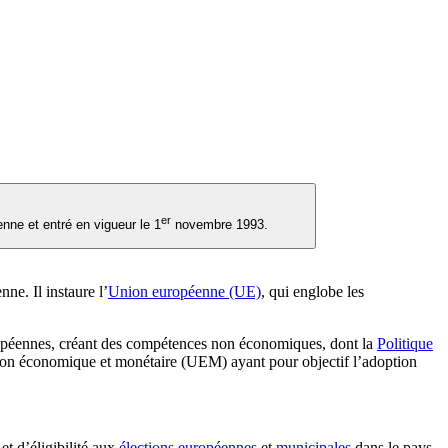
er
nne et entré en vigueur le 1
novembre 1993.
ne. Il instaure l’
Union européenne (UE)
, qui englobe les
européennes, créant des compétences non économiques, dont la
Politique
nion économique et monétaire (UEM) ayant pour objectif l’adoption
t d’éligibilité aux
élections européennes
et
municipales
dans le pays