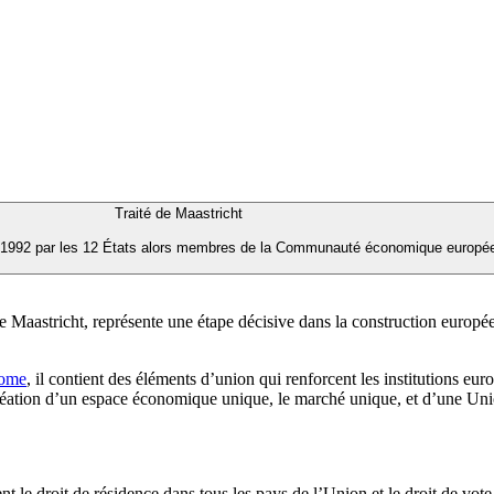
Traité de Maastricht
ier 1992 par les 12 États alors membres de la Communauté économique europée
aastricht, représente une étape décisive dans la construction européen
Rome
, il contient des éléments d’union qui renforcent les institutions 
a création d’un espace économique unique, le marché unique, et d’une U
e droit de résidence dans tous les pays de l’Union et le droit de vote e