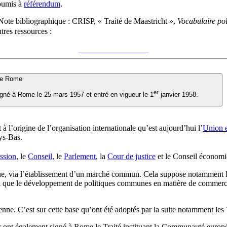
soumis à
référendum
.
Note bibliographique :
CRISP, « Traité de Maastricht »,
Vocabulaire pol
res ressources :
Voir sur le site du CRISP
"Traité de Maastricht"
de Rome
er
né à Rome le 25 mars 1957 et entré en vigueur le 1
janvier 1958.
’origine de l’organisation internationale qu’est aujourd’hui l’
Union 
ys-Bas.
ssion
, le
Conseil
, le
Parlement
, la
Cour de justice
et le Conseil économiqu
ue, via l’établissement d’un marché commun. Cela suppose notamment la 
nsi que le développement de politiques communes en matière de commerce,
enne. C’est sur cette base qu’ont été adoptés par la suite notamment les
nier ont également signé à Rome le Traité instituant la Communauté eu