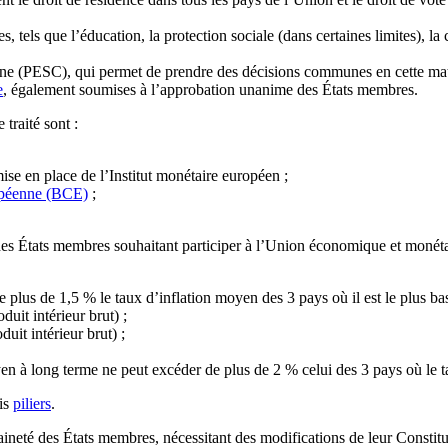
els que l’éducation, la protection sociale (dans certaines limites), la 
une (PESC), qui permet de prendre des décisions communes en cette mati
e
, également soumises à l’approbation unanime des États membres.
traité sont :
ise en place de l’Institut monétaire européen ;
opéenne (BCE)
;
s États membres souhaitant participer à l’Union économique et monétaire.
e plus de 1,5 % le taux d’inflation moyen des 3 pays où il est le plus bas
uit intérieur brut) ;
uit intérieur brut) ;
yen à long terme ne peut excéder de plus de 2 % celui des 3 pays où le t
ois
piliers
.
ineté des États membres, nécessitant des modifications de leur Constitut