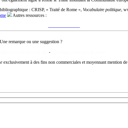
bibliographique :
CRISP, « Traité de Rome »,
Vocabulaire politique
, w
Rome
Autres ressources :
Voir sur le site du CRISP
"Traité de Rome"
Une remarque ou une suggestion ?
ditions d'utilisation du site
-
Conditions générales de vente
ue
exclusivement à des fins non commerciales et moyennant mention de 