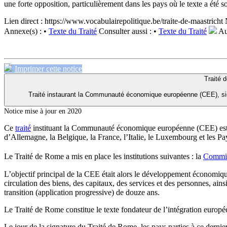
une forte opposition, particulièrement dans les pays où le texte a été 
Lien direct :
https://www.vocabulairepolitique.be/traite-de-maastricht
Annexe(s) :
•
Texte du Traité
Consulter aussi :
•
Texte du Traité
Aut
Imprimer cette notice
Traité 
Traité instaurant la Communauté économique européenne (CEE), sig
Notice mise à jour en 2020
Ce
traité
instituant la Communauté économique européenne (CEE) est à l
d’Allemagne, la Belgique, la France, l’Italie, le Luxembourg et les Pa
Le Traité de Rome a mis en place les institutions suivantes : la
Commi
L’objectif principal de la CEE était alors le développement économiq
circulation des biens, des capitaux, des services et des personnes, ai
transition (application progressive) de douze ans.
Le Traité de Rome constitue le texte fondateur de l’intégration europé
Le jour de la signature du Traité de Rome, les pays parties à ce der