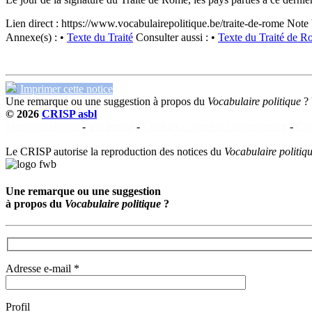
Lien direct :
https://www.vocabulairepolitique.be/traite-de-rome
Note 
Annexe(s) :
•
Texte du Traité
Consulter aussi :
•
Texte du Traité de 
Imprimer cette notice
Une remarque ou une suggestion à propos du
Vocabulaire politique
?
© 2026
CRISP asbl
Mentions légales
-
Vie privée
-
Cookies : charte et consentement
-
Con
Le CRISP autorise la reproduction des notices du
Vocabulaire politiq
Une remarque ou une suggestion
à propos du
Vocabulaire politique
?
Adresse e-mail *
Profil