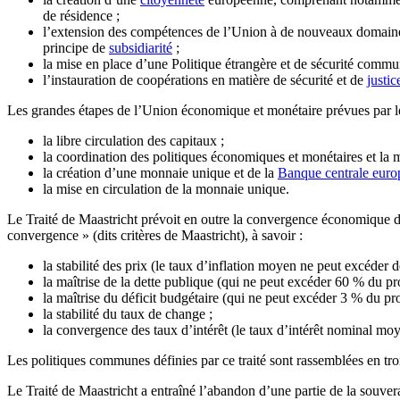
de résidence ;
l’extension des compétences de l’Union à de nouveaux domaines, t
principe de
subsidiarité
;
la mise en place d’une Politique étrangère et de sécurité comm
l’instauration de coopérations en matière de sécurité et de
justic
Les grandes étapes de l’Union économique et monétaire prévues par le 
la libre circulation des capitaux ;
la coordination des politiques économiques et monétaires et la m
la création d’une monnaie unique et de la
Banque centrale eur
la mise en circulation de la monnaie unique.
Le Traité de Maastricht prévoit en outre la convergence économique de
convergence » (dits critères de Maastricht), à savoir :
la stabilité des prix (le taux d’inflation moyen ne peut excéder d
la maîtrise de la dette publique (qui ne peut excéder 60 % du prod
la maîtrise du déficit budgétaire (qui ne peut excéder 3 % du prod
la stabilité du taux de change ;
la convergence des taux d’intérêt (le taux d’intérêt nominal mo
Les politiques communes définies par ce traité sont rassemblées en tr
Le Traité de Maastricht a entraîné l’abandon d’une partie de la souvera