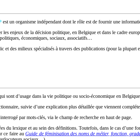
P
est un organisme indépendant dont le rôle est de fournir une informatio
 les enjeux de la décision politique, en Belgique et dans le cadre europé
t politiques, économiques, sociaux, associatifs…
c et des milieux spécialisés à travers des publications (pour la plupart e
ui sont d’usage dans la vie politique ou socio-économique en Belgique
ctionnaire, suivie d’une explication plus détaillée que viennent compléter
interrogé par mots-clés, via le champ de recherche en haut de page.
rées du lexique et au sein des définitions. Toutefois, dans le cas d’une 
ur ce faire au
Guide de féminisation des noms de métier, fonction, grade
interlocuteurs sociaux…).