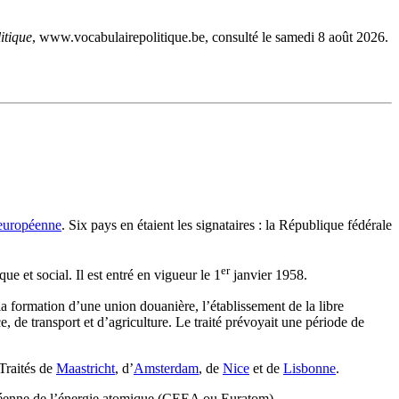
itique
, www.vocabulairepolitique.be, consulté le samedi 8 août 2026.
européenne
. Six pays en étaient les signataires : la République fédérale
er
e et social. Il est entré en vigueur le 1
janvier 1958.
formation d’une union douanière, l’établissement de la libre
 de transport et d’agriculture. Le traité prévoyait une période de
 Traités de
Maastricht
, d’
Amsterdam
, de
Nice
et de
Lisbonne
.
ropéenne de l’énergie atomique (CEEA ou Euratom).